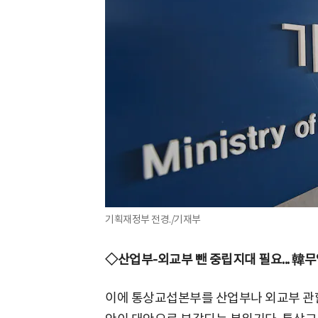
기획재정부 전경./기재부
◇산업부-외교부 뺀 중립지대 필요... 韓
이에 통상교섭본부를 산업부나 외교부 관