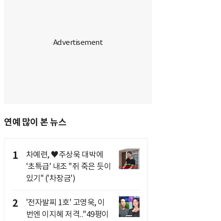
연예 많이 본 뉴스
1
차예련, ♥주상욱 대박에
'초특급' 내조 "쥐 죽은 듯이
있기" ('차장금')
2
'전자발찌 1호' 고영욱, 이
번엔 이지혜 저격.."49평이