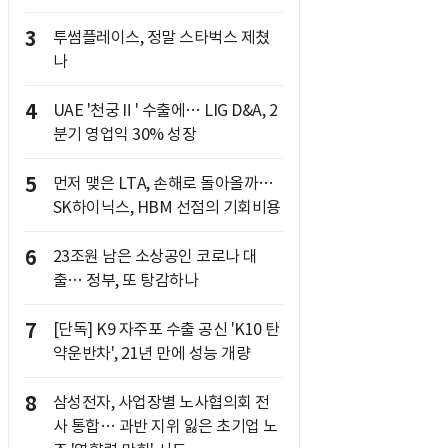
3
투썸플레이스, 정말 스타벅스 제쳤
나
4
UAE '천궁Ⅱ' 수출에… LIG D&A, 2
분기 영업익 30% 성장
5
먼저 맺은 LTA, 손해로 돌아올까…
SK하이닉스, HBM 선점의 기회비용
6
23조원 남은 소상공인 코로나 대
출… 정부, 또 탕감하나
7
[단독] K9 자주포 수출 공신 'K10 탄
약운반차', 21년 만에 성능 개량
8
삼성전자, 사업장별 노사협의회 전
사 통합… 과반 지위 잃은 초기업 노