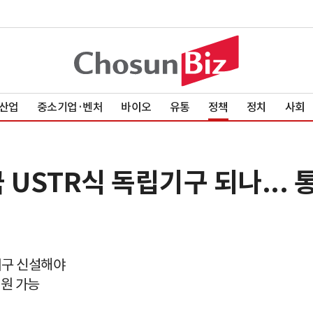
산업
중소기업·벤처
바이오
유통
정책
정치
사회
 USTR식 독립기구 되나...
립기구 신설해야
지원 가능