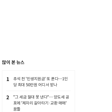
많이 본 뉴스
1
추석 전 '민생지원금' 또 푼다…1인
당 최대 50만원 어디서 받나
2
"그 세금 절대 못 낸다"… 양도세 공
포에 '제자리 갈아타기·교환 매매'
꿈틀