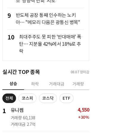
조 '영향력 만회' 시도
9
반도체 공장 통째 인수하는 노키
아… "메모리 다음은 광통신 병목"
10
최대주주도 못 피한 '반대매매' 폭
탄… 지분율 42%에서 18%로 추
락
실시간 TOP 종목
08.07
장마감
상승
하락
거래대금
거래량
전체
코스피
코스닥
ETF
4,550
1
유니켐
+
30
%
거래량
60,138
거래대금
2.7억