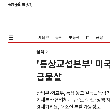
재테크
증권
부동산
IT
금융
정책
'통상교섭본부' 미국
급물살
산업부-외교부, 통상 놓고 갈등... 독
기재부와 협업체계 구축... 예산·정책 
경제기획원, 대조실 부활 가능성도