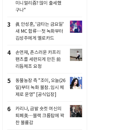
미니멀리즘? 많이 출세했
구나"
3
眞 안성훈, '금타는 금요일'
새 MC 합류…첫 녹화부터
김성주에게 옐로카드
4
손연재, 촌스러운 카프리
팬츠를 세련되게 만든 前
리듬체조 요정
5
동물농장 측 "조이, 오늘(26
일)부터 녹화 불참..임시 체
제로 운영" [공식입장]
6
카리나, 금발 숏컷 여신의
퇴폐美…블랙 크롭탑에 꽉
찬 볼륨감