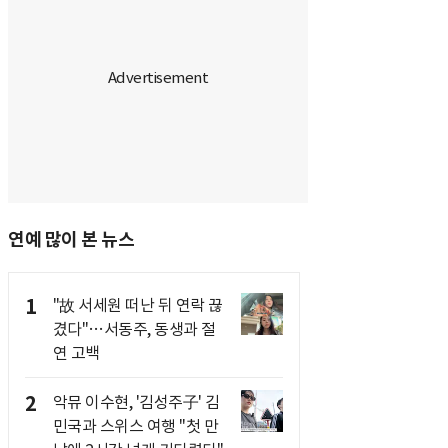
연예 많이 본 뉴스
1
"故 서세원 떠난 뒤 연락 끊
겼다"…서동주, 동생과 절
연 고백
2
악뮤 이수현, '김성주子' 김
민국과 스위스 여행 "첫 만