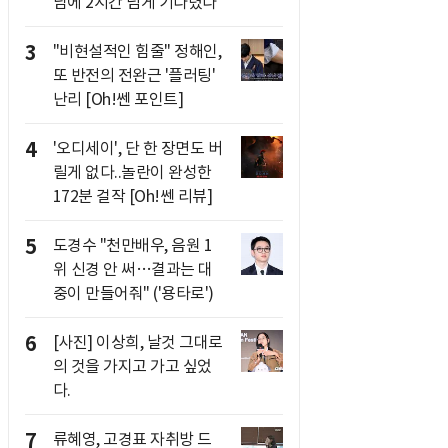
남에 2시간 넘게 기다렸다"
3
"비현설적인 힘줄" 정해인,
또 반전의 전완근 '플러팅'
난리 [Oh!쎈 포인트]
4
'오디세이', 단 한 장면도 버
릴게 없다..놀란이 완성한
172분 걸작 [Oh!쎈 리뷰]
5
도경수 "천만배우, 음원 1
위 신경 안 써…결과는 대
중이 만들어줘" ('용타로')
6
[사진] 이상희, 날것 그대로
의 것을 가지고 가고 싶었
다.
7
류혜영, 고경표 자취방 드