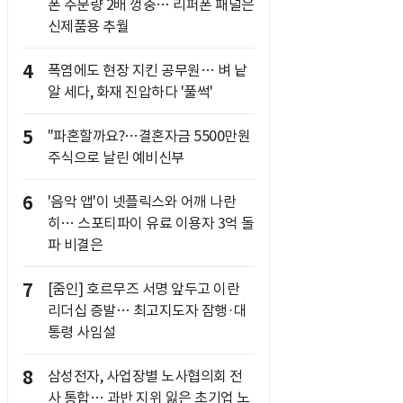
폰 주문량 2배 껑충… 리퍼폰 패널은
신제품용 추월
4
폭염에도 현장 지킨 공무원… 벼 낱
알 세다, 화재 진압하다 '풀썩'
5
"파혼할까요?…결혼자금 5500만원
주식으로 날린 예비신부
6
'음악 앱'이 넷플릭스와 어깨 나란
히… 스포티파이 유료 이용자 3억 돌
파 비결은
7
[줌인] 호르무즈 서명 앞두고 이란
리더십 증발… 최고지도자 잠행·대
통령 사임설
8
삼성전자, 사업장별 노사협의회 전
사 통합… 과반 지위 잃은 초기업 노