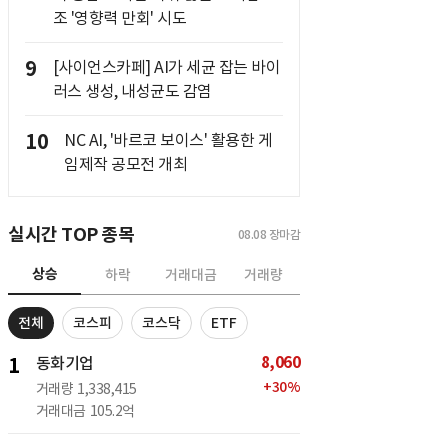
조 '영향력 만회' 시도
9
[사이언스카페] AI가 세균 잡는 바이
러스 생성, 내성균도 감염
10
NC AI, '바르코 보이스' 활용한 게
임제작 공모전 개최
실시간 TOP 종목
08.08
장마감
상승
하락
거래대금
거래량
전체
코스피
코스닥
ETF
8,060
1
동화기업
+
30
%
거래량
1,338,415
거래대금
105.2억