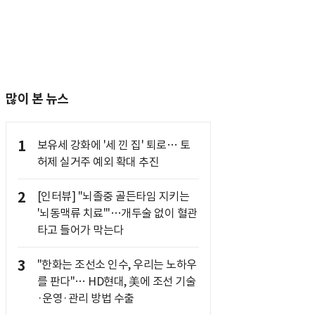
많이 본 뉴스
1
보유세 강화에 '세 낀 집' 퇴로… 토
허제 실거주 예외 확대 추진
2
[인터뷰] "뇌졸중 골든타임 지키는
'뇌동맥류 치료'"…개두술 없이 혈관
타고 들어가 막는다
3
"한화는 조선소 인수, 우리는 노하우
를 판다"… HD현대, 美에 조선 기술
·운영·관리 방법 수출