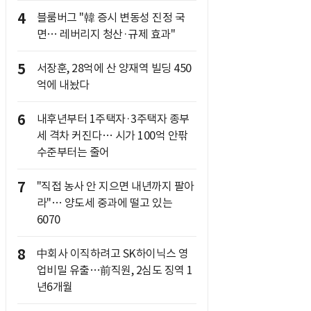
4
블룸버그 "韓 증시 변동성 진정 국
면… 레버리지 청산·규제 효과"
5
서장훈, 28억에 산 양재역 빌딩 450
억에 내놨다
6
내후년부터 1주택자·3주택자 종부
세 격차 커진다… 시가 100억 안팎
수준부터는 줄어
7
"직접 농사 안 지으면 내년까지 팔아
라"… 양도세 중과에 떨고 있는
6070
8
中회사 이직하려고 SK하이닉스 영
업비밀 유출…前직원, 2심도 징역 1
년6개월