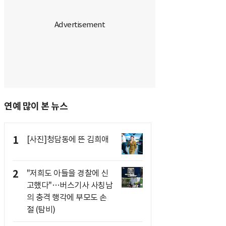
연예 많이 본 뉴스
1
[사진]청담동에 뜬 김희애
2
"저희도 아들을 경찰에 신
고했다"…버스기사 사칭남
의 충격 행각에 부모도 손
절 (탐비)