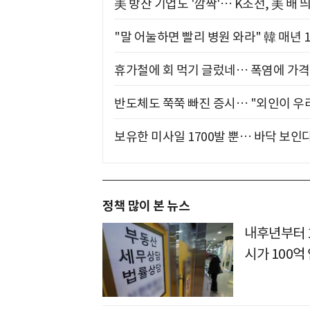
美 방산 기업도 '깜짝'… K조선, 美 배
"말 어눌하면 빨리 병원 와라" 韓 매년 
휴가철에 회 먹기 글렀네… 폭염에 가격 
반도체도 쭉쭉 빠진 증시… "외인이 우리
보유한 미사일 1700발 뿐… 바닥 보인다
정책 많이 본 뉴스
내후년부터 
시가 100억