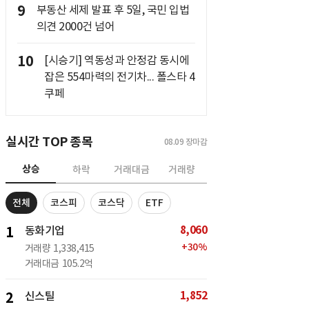
9
부동산 세제 발표 후 5일, 국민 입법
의견 2000건 넘어
10
[시승기] 역동성과 안정감 동시에
잡은 554마력의 전기차... 폴스타 4
쿠페
실시간 TOP 종목
08.09
장마감
상승
하락
거래대금
거래량
전체
코스피
코스닥
ETF
8,060
1
동화기업
+
30
%
거래량
1,338,415
거래대금
105.2억
1,852
2
신스틸