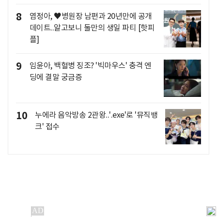
8
염정아, ♥병원장 남편과 20년만에 공개
데이트..알고보니 둘만의 생일 파티 [핫피
플]
9
임윤아, 백혈병 징조? '빅마우스' 충격 엔
딩에 결말 궁금증
10
누에라 음악방송 2관왕..'.exe'로 '뮤직뱅
크' 접수