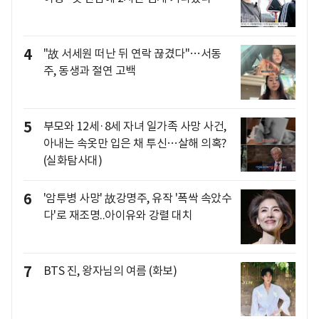
4
"故 서세원 떠난 뒤 연락 끊겼다"…서동
주, 동생과 절연 고백
5
부모와 12세·8세 자녀 일가족 사망 사건,
아내는 속옷만 입은 채 투신…살해 의혹?
(실화탐사대)
6
'암투병 사망' 故강명주, 유작 '폭싹 속았수
다'로 재조명..아이유와 강렬 대치
7
BTS 진, 왕자님의 여름 (화보)