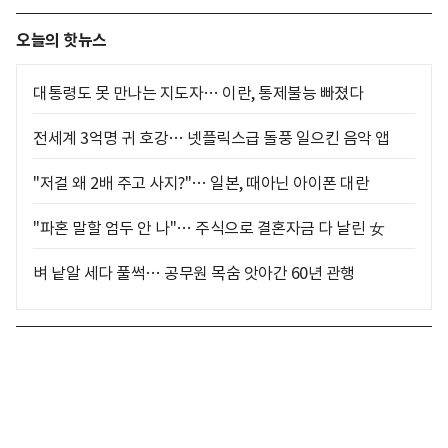
오늘의 핫뉴스
대통령도 못 만나는 지도자… 이란, 통제불능 빠졌다
전세계 3억명 귀 호강… 넷플릭스급 돌풍 일으킨 음악 앱
"저걸 왜 2배 주고 사지?"… 일본, 때아닌 아이폰 대란
"파혼 말할 엄두 안 나"… 주식으로 결혼자금 다 날린 女
벼 낱알 세다 풀썩… 공무원 목숨 앗아간 60년 관행