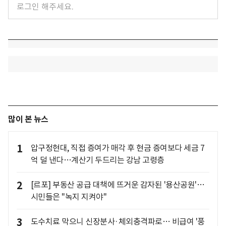
많이 본 뉴스
1
압구정현대, 직접 증여가 매각 후 현금 증여보다 세금 7
억 덜 낸다…계산기 두드리는 강남 고령층
2
[르포] 부동산 공급 대책에 뜨거운 감자된 '용산공원'…
시민들은 "녹지 지켜야"
3
도수치료 막으니 신장분사·체외충격파로… 비급여 '풍