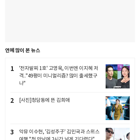
연예 많이 본 뉴스
1
'전자발찌 1호' 고영욱, 이번엔 이지혜 저
격.."49평이 미니멀리즘? 많이 출세했구
나"
2
[사진]청담동에 뜬 김희애
3
악뮤 이수현, '김성주子' 김민국과 스위스
여행 "첫 만남에 2시간 넘게 기다렸다"