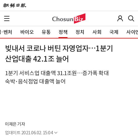
·벤처
바이오
유통
정책
정치
사회
국제
사이
빚내서 코로나 버틴 자영업자…1분기
산업대출 42.1조 늘어
1분기 서비스업 대출액 31.1조원…증가폭 확대
숙박･음식점업 대출액 늘어
이재은 기자
업데이트
2021.06.02. 15:04