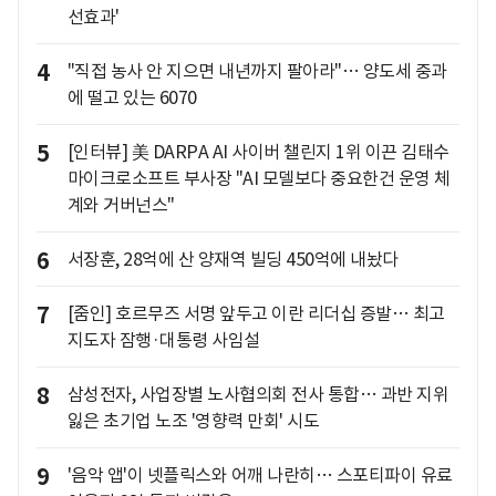
선효과'
4
"직접 농사 안 지으면 내년까지 팔아라"… 양도세 중과
에 떨고 있는 6070
5
[인터뷰] 美 DARPA AI 사이버 챌린지 1위 이끈 김태수
마이크로소프트 부사장 "AI 모델보다 중요한건 운영 체
계와 거버넌스"
6
서장훈, 28억에 산 양재역 빌딩 450억에 내놨다
7
[줌인] 호르무즈 서명 앞두고 이란 리더십 증발… 최고
지도자 잠행·대통령 사임설
8
삼성전자, 사업장별 노사협의회 전사 통합… 과반 지위
잃은 초기업 노조 '영향력 만회' 시도
9
'음악 앱'이 넷플릭스와 어깨 나란히… 스포티파이 유료