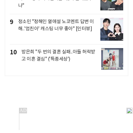
나"
9
정소민 "정해인 열애설 노코멘트 답변 이
해..'엄친아' 캐스팅 너무 좋아" [인터뷰]
10
방은희 "두 번의 결혼 실패..아들 허락받
고 이혼 결심" ('특종세상')
개인정보처리방침
앱설치(Android)