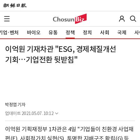
기업·벤처
바이오
유통
정책
정치
사회
국제
사
이억원 기재차관 "ESG, 경제체질개선
기회…기업전환 뒷받침"
박정엽 기자
업데이트
2021.05.07. 10:12
이억원 기획재정부 1차관은 4일 "기업들이 친환경 사업재
편(E), 사회적가치 실현(S), 투명한 지배구조 확립(G) 등