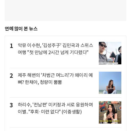
연예 많이 본 뉴스
1
악뮤 이수현, '김성주子' 김민국과 스위스
여행 "첫 만남에 2시간 넘게 기다렸다"
2
제주 해변의 '차범근 며느리'가 왜이리 예
뻐? 한채아, 청량미 뿜뿜
3
하리수, '전남편' 미키정과 서로 응원하며
이별.."후회·미련 없다" (이중생활)