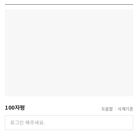
100자평
도움말
삭제기준