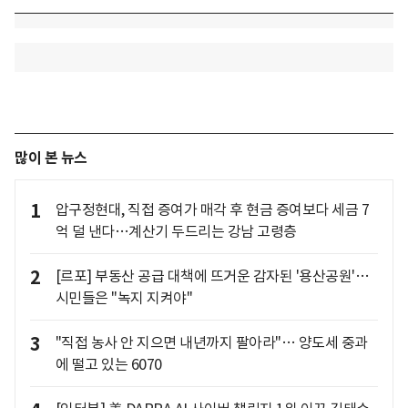
많이 본 뉴스
1
압구정현대, 직접 증여가 매각 후 현금 증여보다 세금 7
억 덜 낸다…계산기 두드리는 강남 고령층
2
[르포] 부동산 공급 대책에 뜨거운 감자된 '용산공원'…
시민들은 "녹지 지켜야"
3
"직접 농사 안 지으면 내년까지 팔아라"… 양도세 중과
에 떨고 있는 6070