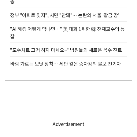
층
정부 "아파트 짓자", 시민 "안돼"… 논란의 서울 '황금 땅'
"AI 해킹 어떻게 막냐면…" 美 대회 1위한 韓 천재교수의 통
찰
"도수치료 그거 하지 마세요~" 병원들의 새로운 꼼수 진료
바람 가르는 보닛 장착… 세단 같은 승차감의 볼보 전기차