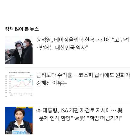
정책 많이 본 뉴스
윤석열, 베이징올림픽 한복 논란에 "고구려
·발해는 대한민국 역사"
금리보다 수익률… 코스피 급락에도 원화가
강해진 이유는
李 대통령, ISA 개편 재검토 지시에… 與
"문제 인식 환영" vs 野 "책임 떠넘기기"