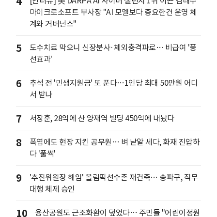
4
[인터뷰] 美 DARPA AI 사이버 챌린지 1위 이끈 김태수
마이크로소프트 부사장 "AI 모델보다 중요한건 운영 체
계와 거버넌스"
5
도수치료 막으니 신장분사·체외충격파로… 비급여 '풍
선효과'
6
추석 전 '민생지원금' 또 푼다…1인당 최대 50만원 어디
서 받나
7
서장훈, 28억에 산 양재역 빌딩 450억에 내놨다
8
폭염에도 현장 지킨 공무원… 벼 낱알 세다, 화재 진압하
다 '풀썩'
9
'추진위원장 해임' 올림픽선수촌 재건축… 송파구, 직무
대행 체제 승인
10
용산공원도 근조화환이 덮었다… 주민들 "어린이정원