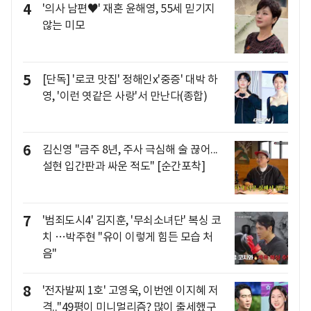
4
'의사 남편♥' 재혼 윤해영, 55세 믿기지
않는 미모
5
[단독] '로코 맛집' 정해인x'중증' 대박 하
영, '이런 엿같은 사랑'서 만난다(종합)
6
김신영 "금주 8년, 주사 극심해 술 끊어...
설현 입간판과 싸운 적도" [순간포착]
7
'범죄도시4' 김지훈, '무쇠소녀단' 복싱 코
치 …박주현 "유이 이렇게 힘든 모습 처
음"
8
'전자발찌 1호' 고영욱, 이번엔 이지혜 저
격.."49평이 미니멀리즘? 많이 출세했구