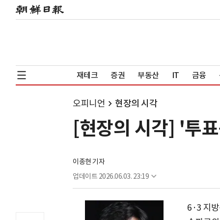
재테크
증권
부동산
IT
금융
오피니언
현장의 시각
[현장의 시각] '투
이종현 기자
업데이트
2026.06.03. 23:19
6·3 지