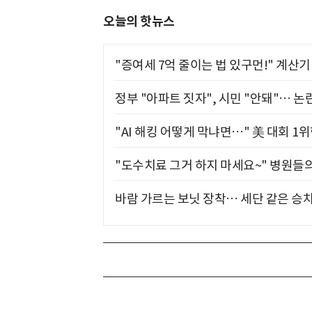
오늘의 핫뉴스
"증여세 7억 줄이는 법 있구먼!" 계산
정부 "아파트 짓자", 시민 "안돼"… 논란
"AI 해킹 어떻게 막냐면…" 美 대회 1
"도수치료 그거 하지 마세요~" 병원들
바람 가르는 보닛 장착… 세단 같은 승