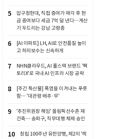
5
압구정현대, 직접 증여가 매각 후 현
금 증여보다 세금 7억 덜 낸다…계산
기 두드리는 강남 고령층
6
[AI 아파트] LH, AI로 안전품질 높이
고 하자보수는 신속하게
7
NHN클라우드, AI 풀스택 브랜드 '팩
토리X'로 국내 AI 인프라 시장 공략
8
[주간 특산물] 폭염을 이겨내는 푸릇
함… '대관령 배추·무'
9
'추진위원장 해임' 올림픽선수촌 재
건축… 송파구, 직무대행 체제 승인
10
창립 100주년 유한양행, 제2의 '렉