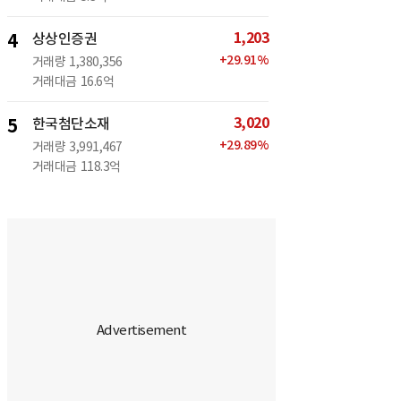
1,203
4
상상인증권
+
29.91
%
거래량
1,380,356
거래대금
16.6억
3,020
5
한국첨단소재
+
29.89
%
거래량
3,991,467
거래대금
118.3억