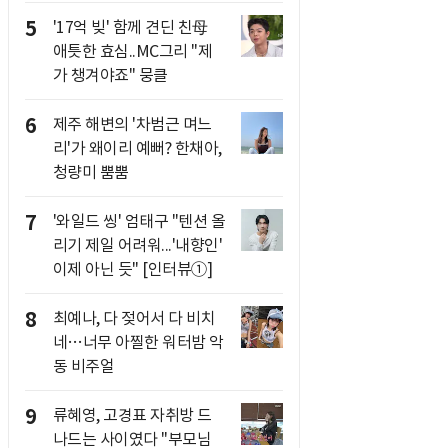
5
'17억 빚' 함께 견딘 친母
애틋한 효심..MC그리 "제
가 챙겨야죠" 뭉클
6
제주 해변의 '차범근 며느
리'가 왜이리 예뻐? 한채아,
청량미 뿜뿜
7
'와일드 씽' 엄태구 "텐션 올
리기 제일 어려워...'내향인'
이제 아닌 듯" [인터뷰①]
8
최예나, 다 젖어서 다 비치
네…너무 아찔한 워터밤 악
동 비주얼
9
류혜영, 고경표 자취방 드
나드는 사이였다 "부모님