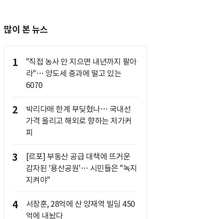
많이 본 뉴스
1
"직접 농사 안 지으면 내년까지 팔아
라"… 양도세 중과에 떨고 있는
6070
2
박리다매 한계 부딪혔나… 국내선
가격 올리고 해외로 향하는 저가커
피
3
[르포] 부동산 공급 대책에 뜨거운
감자된 '용산공원'… 시민들은 "녹지
지켜야"
4
서장훈, 28억에 산 양재역 빌딩 450
억에 내놨다