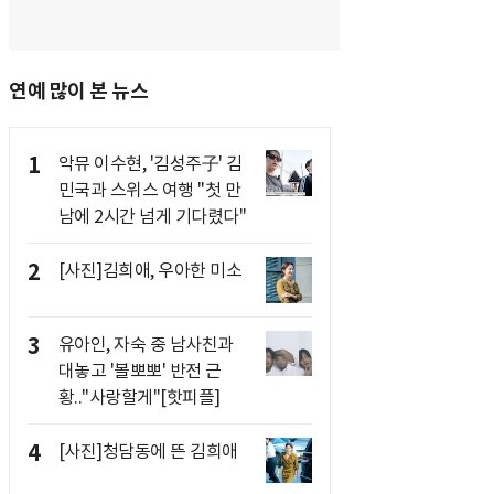
연예 많이 본 뉴스
1
악뮤 이수현, '김성주子' 김
민국과 스위스 여행 "첫 만
남에 2시간 넘게 기다렸다"
2
[사진]김희애, 우아한 미소
3
유아인, 자숙 중 남사친과
대놓고 '볼뽀뽀' 반전 근
황.."사랑할게"[핫피플]
4
[사진]청담동에 뜬 김희애