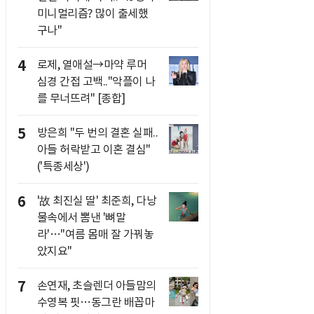
미니멀리즘? 많이 출세했
구나"
4
로제, 열애설→마약 루머
심경 간접 고백.."악플이 나
를 무너뜨려" [종합]
5
방은희 "두 번의 결혼 실패..
아들 허락받고 이혼 결심"
('특종세상')
6
'故 최진실 딸' 최준희, 다낭
물속에서 뽐낸 '뼈말
라'…"여름 몸매 잘 가꿔놓
았지요"
7
손연재, 초슬렌더 아들맘의
수영복 핏…동그란 배꼽마