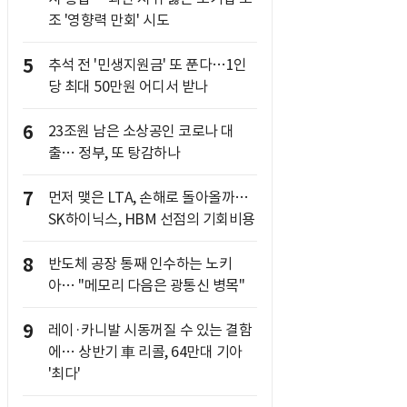
조 '영향력 만회' 시도
5
추석 전 '민생지원금' 또 푼다…1인
당 최대 50만원 어디서 받나
6
23조원 남은 소상공인 코로나 대
출… 정부, 또 탕감하나
7
먼저 맺은 LTA, 손해로 돌아올까…
SK하이닉스, HBM 선점의 기회비용
8
반도체 공장 통째 인수하는 노키
아… "메모리 다음은 광통신 병목"
9
레이·카니발 시동꺼질 수 있는 결함
에… 상반기 車 리콜, 64만대 기아
'최다'