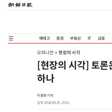
재테크
증권
부동산
IT
금융
오피니언
현장의 시각
[현장의 시각] 토
하나
이종현 기자
입력
2026.05.25. 15:51