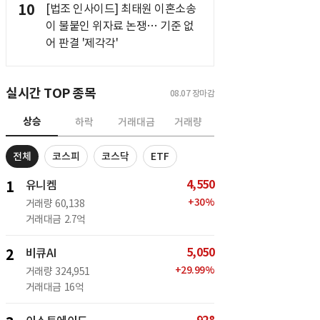
10
[법조 인사이드] 최태원 이혼소송
이 불붙인 위자료 논쟁… 기준 없
어 판결 '제각각'
실시간 TOP 종목
08.07
장마감
상승
하락
거래대금
거래량
전체
코스피
코스닥
ETF
4,550
1
유니켐
+
30
%
거래량
60,138
거래대금
2.7억
5,050
2
비큐AI
+
29.99
%
거래량
324,951
거래대금
16억