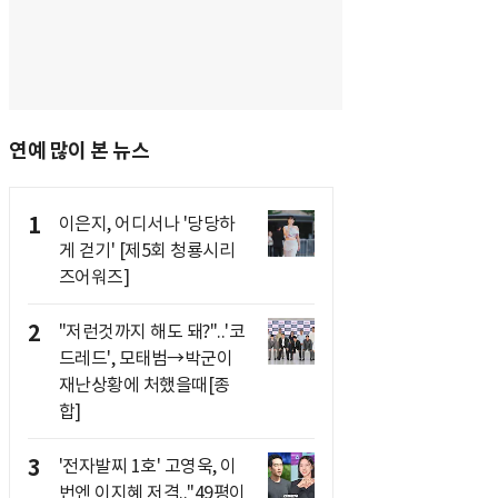
연예 많이 본 뉴스
1
이은지, 어디서나 '당당하
게 걷기' [제5회 청룡시리
즈어워즈]
2
"저런것까지 해도 돼?"..'코
드레드', 모태범→박군이
재난상황에 처했을때[종
합]
3
'전자발찌 1호' 고영욱, 이
번엔 이지혜 저격.."49평이