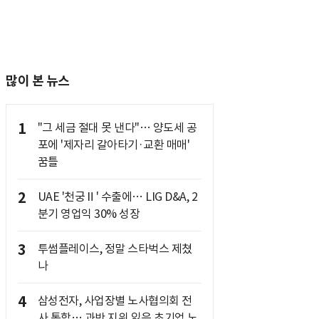
많이 본 뉴스
1
"그 세금 절대 못 낸다"… 양도세 공
포에 '제자리 갈아타기·교환 매매'
꿈틀
2
UAE '천궁Ⅱ' 수출에… LIG D&A, 2
분기 영업익 30% 성장
3
투썸플레이스, 정말 스타벅스 제쳤
나
4
삼성전자, 사업장별 노사협의회 전
사 통합… 과반 지위 잃은 초기업 노