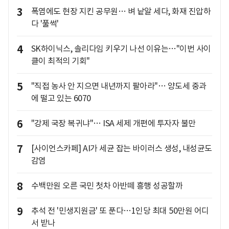
3
폭염에도 현장 지킨 공무원… 벼 낱알 세다, 화재 진압하
다 '풀썩'
4
SK하이닉스, 솔리다임 키우기 나선 이유는…"이번 사이
클이 최적의 기회"
5
"직접 농사 안 지으면 내년까지 팔아라"… 양도세 중과
에 떨고 있는 6070
6
"강제 국장 복귀냐"… ISA 세제 개편에 투자자 불만
7
[사이언스카페] AI가 세균 잡는 바이러스 생성, 내성균도
감염
8
수백만원 오른 국민 첫차 아반떼 흥행 성공할까
9
추석 전 '민생지원금' 또 푼다…1인당 최대 50만원 어디
서 받나