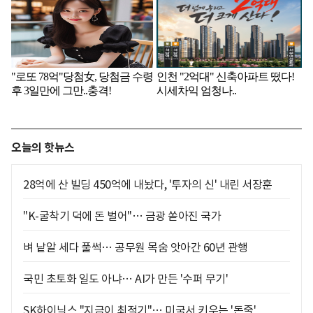
오늘의 핫뉴스
28억에 산 빌딩 450억에 내놨다, '투자의 신' 내린 서장훈
"K-굴착기 덕에 돈 벌어"… 금광 쏟아진 국가
벼 낱알 세다 풀썩… 공무원 목숨 앗아간 60년 관행
국민 초토화 일도 아냐… AI가 만든 '수퍼 무기'
SK하이닉스 "지금이 최적기"… 미국서 키우는 '돈줄'