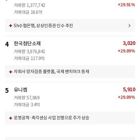
+
29.91
%
거래량
1,377,742
거래대금
16.6억
Sh수협은행, 상상인증권 인수 추진
3,020
4
한국첨단소재
+
29.89
%
거래량
3,976,841
거래대금
117.9억
자회사 양자검증 플랫폼, 국제 벤치마크 등재
5,910
5
유니켐
+
29.89
%
거래량
57,969
거래대금
3.4억
로봇공학·촉각센싱 사업 진행으로 주가 상승