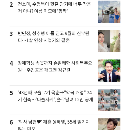
2
전소미, 수영복이 핫걸 담기에 너무 작은
거 아냐? 여름 미모에 '깜짝'
3
반민정, 성추행 아픔 딛고 9월의 신부된
다…1살 연상 사업가와 결혼
4
장애학생 속옷까지 손빨래한 사회복무요
원…주인공은 개그맨 김규원
5
'43년째 모솔' 7기 옥순→"약국 개업" 24
기 현숙…'나솔사계', 솔로남녀 12인 공개
6
'의사 남편♥' 재혼 윤해영, 55세 믿기지
않는 미모