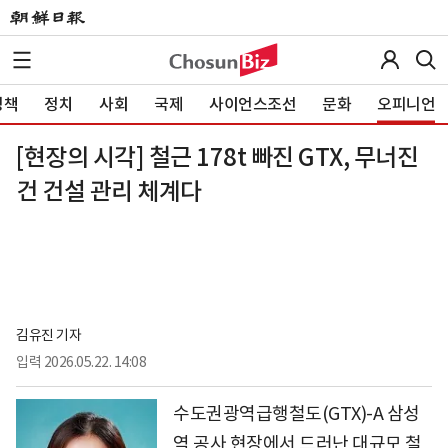
정책
정치
사회
국제
사이언스조선
문화
오피니언
[현장의 시각] 철근 178t 빠진 GTX, 무너진
건 건설 관리 체계다
김유진 기자
입력
2026.05.22. 14:08
수도권광역급행철도(GTX)-A 삼성
역 공사 현장에서 드러난 대규모 철