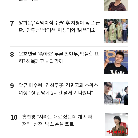
7
양희은, '각막이식 수술' 후 지팡이 짚은 근
황..'암투병' 박미선·이성미와 '밝은미소'
8
옹호댓글 '좋아요' 누른 전현무, 억울함 표
현? 침묵깨고 사과할까
9
악뮤 이수현, '김성주子' 김민국과 스위스
여행 "첫 만남에 2시간 넘게 기다렸다"
10
홍진경 "사라는 대로 샀는데 계속 빠
져"…삼전·닉스 손실 토로