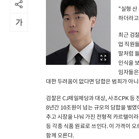
"실형 산
하더라고
최근 검찰
업 직원들
말처럼 
인식을 보
임자들은
대한 두려움이 없다면 담합은 범죄가 아니
검찰은 CJ제일제당과 대상, 사조CPK 등 
8년간 10조원이 넘는 규모의 담합을 벌였
추고 시장을 나눠 가진 전형적 카르텔이라는
등 각종 식품 원료로 쓰인다. 이 가격이 
함께 오른다.