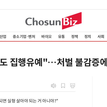
산업
중소기업·벤처
바이오
유통
정책
정치
사회
해도 집행유예"…처벌 불감증에
되면 실형 살아야 되는 거 아니야?"