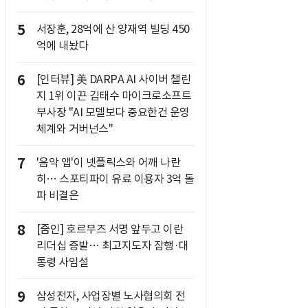
5
서장훈, 28억에 산 양재역 빌딩 450
억에 내놨다
6
[인터뷰] 美 DARPA AI 사이버 챌린
지 1위 이끈 김태수 마이크로소프트
부사장 "AI 모델보다 중요한건 운영
체계와 거버넌스"
7
'음악 앱'이 넷플릭스와 어깨 나란
히… 스포티파이 유료 이용자 3억 돌
파 비결은
8
[줌인] 호르무즈 서명 앞두고 이란
리더십 증발… 최고지도자 잠행·대
통령 사임설
9
삼성전자, 사업장별 노사협의회 전