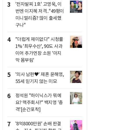
3
'전자발찌 1호' 고영욱, 이
번엔 이지혜 저격.."49평이
미니멀리즘? 많이 출세했
구나"
4
"더럽게 재미없다" 시청률
1% '최우수산', 90도 사과
이어 추가연장 소원 '마지
막 몸부림'
5
'의사 남편♥' 재혼 윤해영,
55세 믿기지 않는 미모
6
정석원 "하이닉스가 뭐예
요? 맥주회사?" 백지영 '충
격'[순간포착]
7
'8억8000만원' 손배 판결