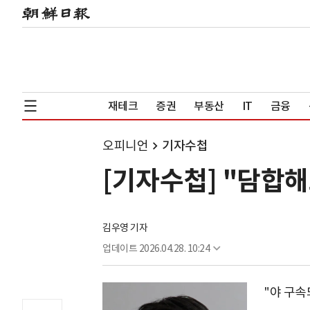
재테크
증권
부동산
IT
금융
오피니언
기자수첩
[기자수첩] "담합
김우영 기자
업데이트
2026.04.28. 10:24
"야 구속