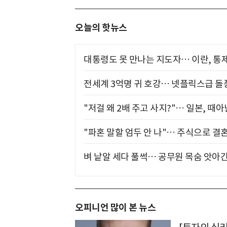
오늘의 핫뉴스
대통령도 못 만나는 지도자… 이란, 통
전세계 3억명 귀 호강… 넷플릭스급 돌
"저걸 왜 2배 주고 사지?"… 일본, 때
"파혼 말할 엄두 안 나"… 주식으로 결
벼 낱알 세다 풀썩… 공무원 목숨 앗아간
오피니언 많이 본 뉴스