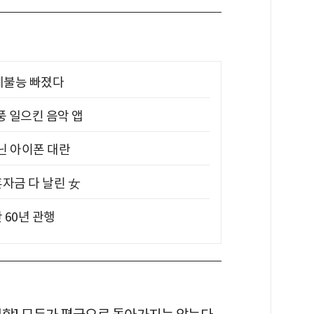
제불능 빠졌다
풍 일으킨 음악 앱
아닌 아이폰 대란
혼자금 다 날린 女
 60년 관행