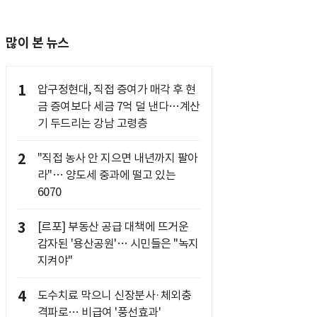
많이 본 뉴스
1
압구정현대, 직접 증여가 매각 후 현
금 증여보다 세금 7억 덜 낸다…계산
기 두드리는 강남 고령층
2
"직접 농사 안 지으면 내년까지 팔아
라"… 양도세 중과에 떨고 있는
6070
3
[르포] 부동산 공급 대책에 뜨거운
감자된 '용산공원'… 시민들은 "녹지
지켜야"
4
도수치료 막으니 신장분사·체외충
격파로… 비급여 '풍선효과'