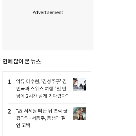
연예 많이 본 뉴스
1
악뮤 이수현, '김성주子' 김
민국과 스위스 여행 "첫 만
남에 2시간 넘게 기다렸다"
2
"故 서세원 떠난 뒤 연락 끊
겼다"…서동주, 동생과 절
연 고백