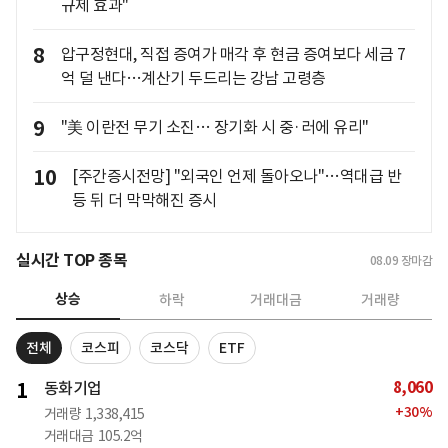
규제 효과"
8
압구정현대, 직접 증여가 매각 후 현금 증여보다 세금 7
억 덜 낸다…계산기 두드리는 강남 고령층
9
"美 이란전 무기 소진… 장기화 시 중·러에 유리"
10
[주간증시전망] "외국인 언제 돌아오나"…역대급 반
등 뒤 더 막막해진 증시
실시간 TOP 종목
08.09
장마감
상승
하락
거래대금
거래량
전체
코스피
코스닥
ETF
8,060
1
동화기업
+
30
%
거래량
1,338,415
거래대금
105.2억