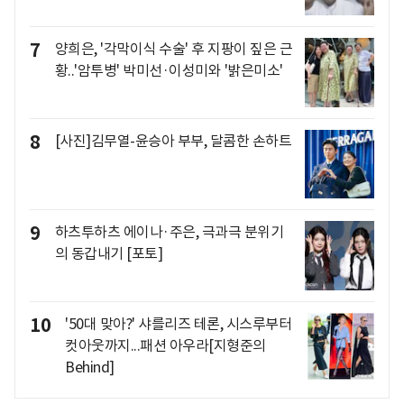
7
양희은, '각막이식 수술' 후 지팡이 짚은 근
황..'암투병' 박미선·이성미와 '밝은미소'
8
[사진]김무열-윤승아 부부, 달콤한 손하트
9
하츠투하츠 에이나·주은, 극과극 분위기
의 동갑내기 [포토]
10
'50대 맞아?' 샤를리즈 테론, 시스루부터
컷아웃까지...패션 아우라[지형준의
Behind]