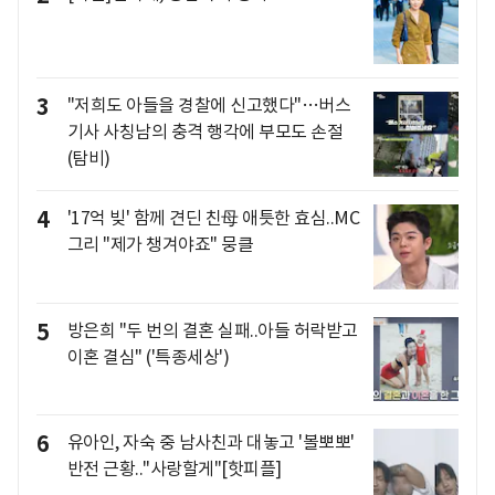
3
"저희도 아들을 경찰에 신고했다"…버스
기사 사칭남의 충격 행각에 부모도 손절
(탐비)
4
'17억 빚' 함께 견딘 친母 애틋한 효심..MC
그리 "제가 챙겨야죠" 뭉클
5
방은희 "두 번의 결혼 실패..아들 허락받고
이혼 결심" ('특종세상')
6
유아인, 자숙 중 남사친과 대놓고 '볼뽀뽀'
반전 근황.."사랑할게"[핫피플]