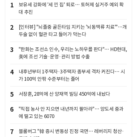
1
보유세 강화에 '세 낀 집' 퇴로… 토허제 실거주 예외 확
대 추진
2
[인터뷰] "뇌졸중 골든타임 지키는 '뇌동맥류 치료'"…개
두술 없이 혈관 타고 들어가 막는다
3
"한화는 조선소 인수, 우리는 노하우를 판다"… HD현대,
美에 조선 기술·운영·관리 방법 수출
4
내후년부터 1주택자·3주택자 종부세 격차 커진다… 시
가 100억 안팎 수준부터는 줄어
5
서장훈, 28억에 산 양재역 빌딩 450억에 내놨다
6
"직접 농사 안 지으면 내년까지 팔아라"… 양도세 중과
에 떨고 있는 6070
7
블룸버그 "韓 증시 변동성 진정 국면… 레버리지 청산·