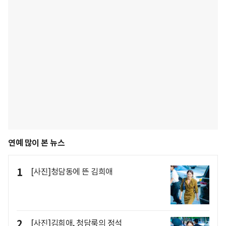
연예 많이 본 뉴스
1
[사진]청담동에 뜬 김희애
2
[사진]김희애, 청담룩의 정석