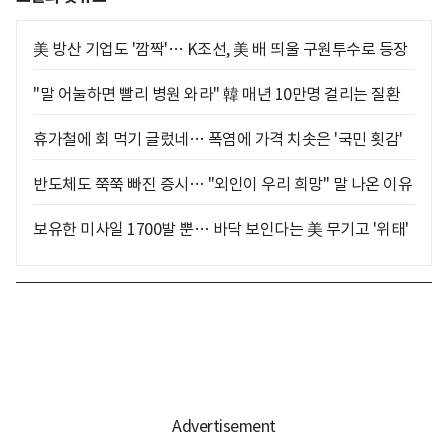
美 방산 기업도 '깜짝'… K조선, 美 배 띄울 구원투수로 등장
"말 어눌하면 빨리 병원 와라" 韓 매년 10만명 걸리는 질환
휴가철에 회 먹기 글렀네… 폭염에 가격 치솟은 '국민 횟감'
반도체도 쭉쭉 빠진 증시… "외인이 우리 희망" 말 나온 이유
보유한 미사일 1700발 뿐… 바닥 보인다는 美 무기고 '위태'