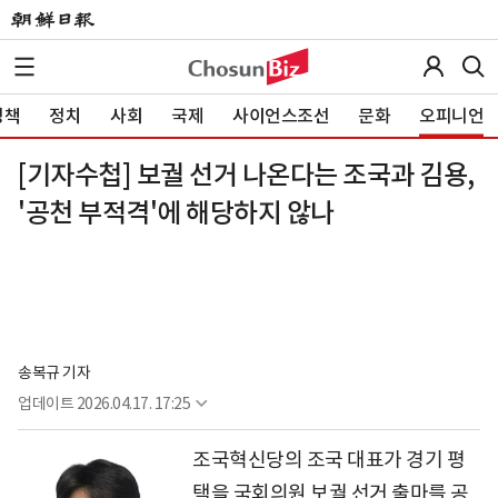
정책
정치
사회
국제
사이언스조선
문화
오피니언
[기자수첩] 보궐 선거 나온다는 조국과 김용,
'공천 부적격'에 해당하지 않나
송복규 기자
업데이트
2026.04.17. 17:25
조국혁신당의 조국 대표가 경기 평
택을 국회의원 보궐 선거 출마를 공