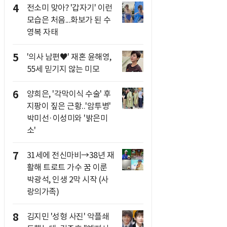
4
전소미 맞아? '갑자기' 이런
모습은 처음...화보가 된 수
영복 자태
5
'의사 남편♥' 재혼 윤해영,
55세 믿기지 않는 미모
6
양희은, '각막이식 수술' 후
지팡이 짚은 근황..'암투병'
박미선·이성미와 '밝은미
소'
7
31세에 전신마비→38년 재
활해 트로트 가수 꿈 이룬
박광석, 인생 2막 시작 (사
랑의가족)
8
김지민 '성형 사진' 악플쇄