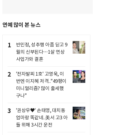
연예 많이 본 뉴스
1
반민정, 성추행 아픔 딛고 9
월의 신부된다…1살 연상
사업가와 결혼
2
'전자발찌 1호' 고영욱, 이
번엔 이지혜 저격.."49평이
미니멀리즘? 많이 출세했
구나"
3
'권상우♥' 손태영, 대치동
엄마랑 똑같네..美서 고3 아
들 위해 3시간 운전