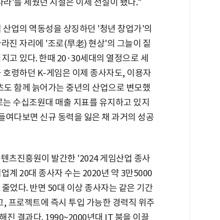
나라'를 세웠던 시절은 이제 전설이 됐다."
 산업의 역동성을 상징하던 '청년 창업가'의
라진 자리에 '조로(早老) 현상'의 그늘이 짙
지고 있다. 한때 20·30세대의 열정으로 세
 호령하던 K-게임은 이제 종사자도, 이용자
텐츠도 함께 늙어가는 중년의 산업으로 변모했
로는 수십조원대 매출 지표를 유지하고 있지
 들여다보면 신규 동력을 잃은 채 과거의 성공
텐츠진흥원이 발간한 '2024 게임산업 종사
 20대 종사자 수는 2020년 약 3만5000
게 줄었다. 반면 50대 이상 종사자는 같은 기간
지고, 프로젝트에 즉시 투입 가능한 경력직 위주
 결과다. 1990~2000년대 IT 붐을 이끌