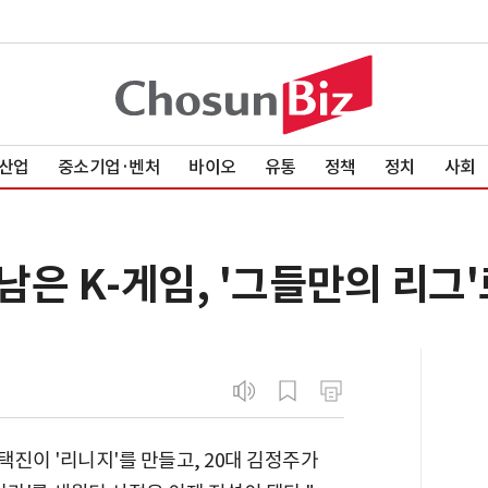
산업
중소기업·벤처
바이오
유통
정책
정치
사회
 남은 K-게임, '그들만의 리그
김택진이 '리니지'를 만들고, 20대 김정주가