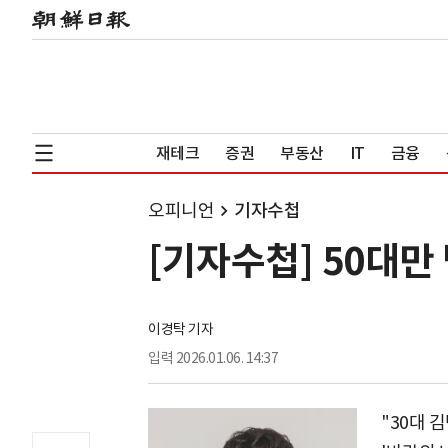
재테크
증권
부동산
IT
금융
오피니언
기자수첩
[기자수첩] 50대만
이경탁 기자
입력
2026.01.06. 14:37
"30대 