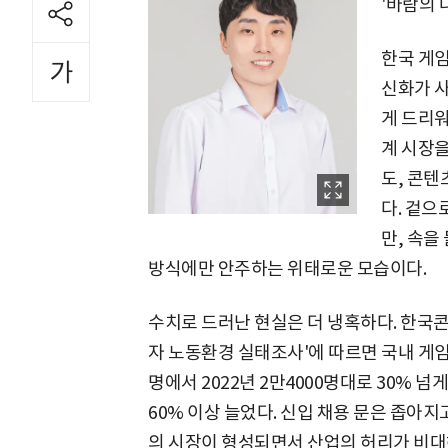
'바람의 
한국 게임
신화가 사
게 드리워
계 시장을
도, 콘
다. 겉으
만, 속을
방식에만 안주하는 위태로운 모습이다.
수치로 드러난 현실은 더 냉혹하다. 한국콘
자 노동환경 실태조사'에 따르면 국내 게임업계
명에서 2022년 2만4000명대로 30% 넘
60% 이상 늘었다. 신입 채용 문은 좁아
의 시장이 형성되면서 산업의 허리가 비대해진