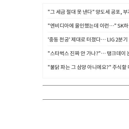
"그 세금 절대 못 낸다" 양도세 공포, 
"엔비디아에 올인했는데 이런…" SK
'중동 천궁' 제대로 터졌다… LIG 2분
"스타벅스 진짜 안 가나?"… 탱크데이 
"불닭 파는 그 삼양 아니에요?" 주식할