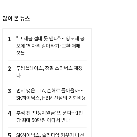
많이 본 뉴스
1
"그 세금 절대 못 낸다"… 양도세 공
포에 '제자리 갈아타기·교환 매매'
꿈틀
2
투썸플레이스, 정말 스타벅스 제쳤
나
3
먼저 맺은 LTA, 손해로 돌아올까…
SK하이닉스, HBM 선점의 기회비용
4
추석 전 '민생지원금' 또 푼다…1인
당 최대 50만원 어디서 받나
5
SK하이닉스, 솔리다임 키우기 나선