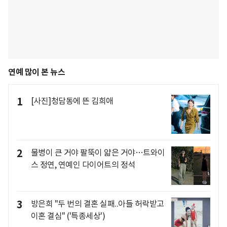
연예 많이 본 뉴스
1
[사진]청담동에 뜬 김희애
2
물병이 큰 거야 팔뚝이 얇은 거야…트와이
스 정연, 연예인 다이어트의 정석
3
방은희 "두 번의 결혼 실패..아들 허락받고
이혼 결심" ('특종세상')