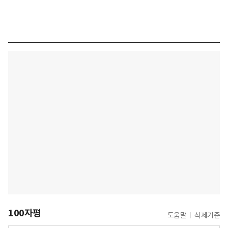
100자평
도움말
삭제기준