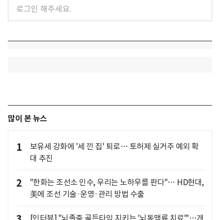
많이 본 뉴스
1
보유세 강화에 '세 낀 집' 퇴로… 토허제 실거주 예외 확
대 추진
2
"한화는 조선소 인수, 우리는 노하우를 판다"… HD현대,
美에 조선 기술·운영·관리 방법 수출
3
[인터뷰] "뇌졸중 골든타임 지키는 '뇌동맥류 치료'"…개