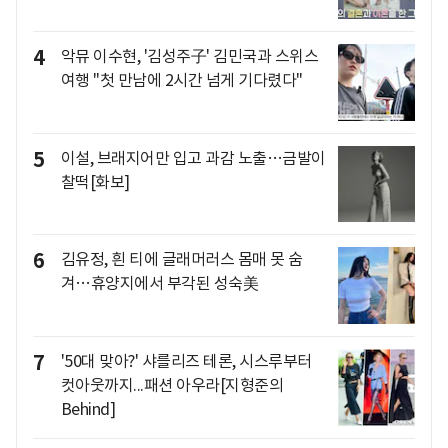
4
악뮤 이수현, '김성주子' 김민국과 스위스
여행 "첫 만남에 2시간 넘게 기다렸다"
5
이설, 브래지어만 입고 과감 노출…금발이
찰떡[화보]
6
김유정, 흰 티에 글래머러스 몸매 못 숨
겨…휴양지에서 부각된 성숙美
7
'50대 맞아?' 샤를리즈 테론, 시스루부터
컷아웃까지...패션 아우라[지형준의
Behind]