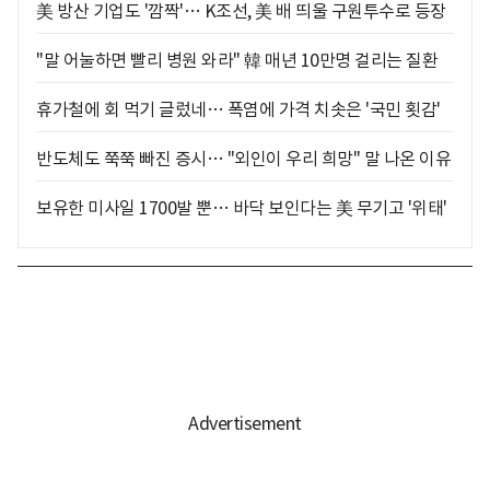
美 방산 기업도 '깜짝'… K조선, 美 배 띄울 구원투수로 등장
"말 어눌하면 빨리 병원 와라" 韓 매년 10만명 걸리는 질환
휴가철에 회 먹기 글렀네… 폭염에 가격 치솟은 '국민 횟감'
반도체도 쭉쭉 빠진 증시… "외인이 우리 희망" 말 나온 이유
보유한 미사일 1700발 뿐… 바닥 보인다는 美 무기고 '위태'