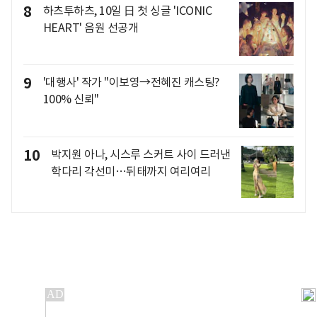
8
하츠투하츠, 10일 日 첫 싱글 'ICONIC
HEART' 음원 선공개
9
'대행사' 작가 "이보영→전혜진 캐스팅?
100% 신뢰"
10
박지원 아나, 시스루 스커트 사이 드러낸
학다리 각선미…뒤태까지 여리여리