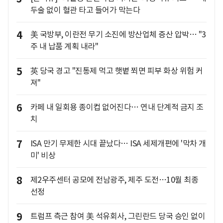
두술 없이 혈관 타고 들어가 막는다
4
美 국방부, 이란전 무기 소진에 방산업체 증산 압박… "3
주 내 납품 계획 내라"
5
英 당국 경고 "진통제 먹고 햇볕 쬐면 피부 화상 위험 커
져"
6
카페 내 일회용 종이컵 없어진다… 연내 단계적 금지 조
치
7
ISA 만기 무제한 시대 끝났다… ISA 세제개편에 '막차 개
미' 비상
8
제2우주센터 공모에 전남광주, 제주 도전…10월 최종
선정
9
트럼프 측근 참여 美 석유회사, 그린란드 당국 승인 없이