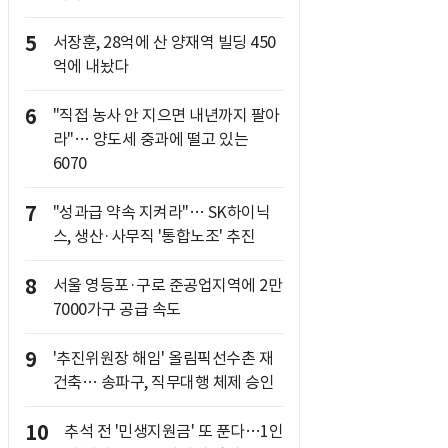
5
서장훈, 28억에 산 양재역 빌딩 450
억에 내놨다
6
"직접 농사 안 지으면 내년까지 팔아
라"… 양도세 중과에 떨고 있는
6070
7
"성과급 약속 지켜라"… SK하이닉
스, 생산·사무직 '통합노조' 추진
8
서울 영등포·구로 준공업지역에 2만
7000가구 공급 속도
9
'추진위원장 해임' 올림픽선수촌 재
건축… 송파구, 직무대행 체제 승인
10
추석 전 '민생지원금' 또 푼다…1인