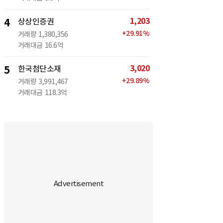
1,203
4
상상인증권
+
29.91
%
거래량
1,380,356
거래대금
16.6억
3,020
5
한국첨단소재
+
29.89
%
거래량
3,991,467
거래대금
118.3억