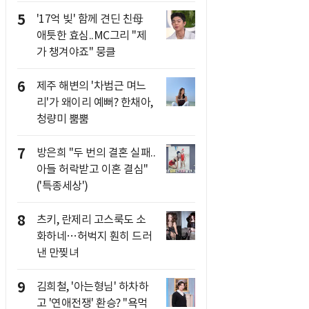
5
'17억 빚' 함께 견딘 친母
애틋한 효심..MC그리 "제
가 챙겨야죠" 뭉클
6
제주 해변의 '차범근 며느
리'가 왜이리 예뻐? 한채아,
청량미 뿜뿜
7
방은희 "두 번의 결혼 실패..
아들 허락받고 이혼 결심"
('특종세상')
8
츠키, 란제리 고스룩도 소
화하네…허벅지 훤히 드러
낸 만찢녀
9
김희철, '아는형님' 하차하
고 '연애전쟁' 환승? "욕먹