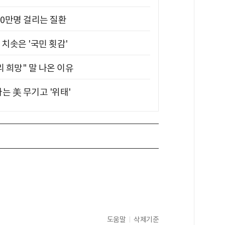
10만명 걸리는 질환
치솟은 '국민 횟감'
 희망" 말 나온 이유
는 美 무기고 '위태'
도움말
삭제기준