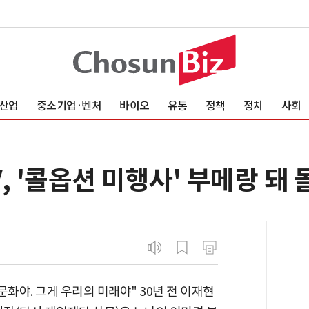
산업
중소기업·벤처
바이오
유통
정책
정치
사회
V, '콜옵션 미행사' 부메랑 돼
문화야. 그게 우리의 미래야" 30년 전 이재현