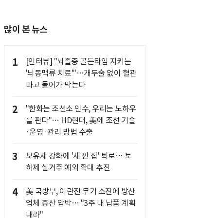
많이 본 뉴스
1
[인터뷰] "뇌졸중 골든타임 지키는
'뇌동맥류 치료'"…개두술 없이 혈관
타고 들어가 막는다
2
"한화는 조선소 인수, 우리는 노하우
를 판다"… HD현대, 美에 조선 기술
·운영·관리 방법 수출
3
보유세 강화에 '세 낀 집' 퇴로… 토
허제 실거주 예외 확대 추진
4
美 국방부, 이란전 무기 소진에 방산
업체 증산 압박… "3주 내 납품 계획
내라"