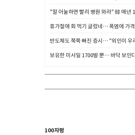
"말 어눌하면 빨리 병원 와라" 韓 매년 
휴가철에 회 먹기 글렀네… 폭염에 가격 
반도체도 쭉쭉 빠진 증시… "외인이 우리
보유한 미사일 1700발 뿐… 바닥 보인다
100자평