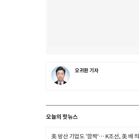
오귀환 기자
오늘의 핫뉴스
美 방산 기업도 '깜짝'… K조선, 美 배