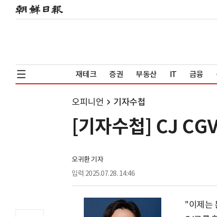
재테크
증권
부동산
IT
금융
오피니언
기자수첩
[기자수첩] CJ CG
오귀환 기자
입력
2025.07.28. 14:46
"이제는 