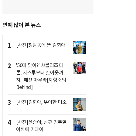
연예 많이 본 뉴스
1
[사진]청담동에 뜬 김희애
2
'50대 맞아?' 샤를리즈 테
론, 시스루부터 컷아웃까
지...패션 아우라[지형준의
Behind]
3
[사진]김희애, 우아한 미소
4
[사진]윤승아, 남편 김무열
어깨에 기대어