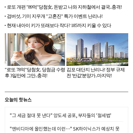
오늘의 핫뉴스
"그 세금 절대 못 낸다" 양도세 공포, 부자들의 '절세법'
"엔비디아에 올인했는데 이런…" SK하이닉스가 예상치 못