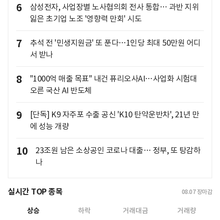
6
삼성전자, 사업장별 노사협의회 전사 통합… 과반 지위
잃은 초기업 노조 '영향력 만회' 시도
7
추석 전 '민생지원금' 또 푼다…1인당 최대 50만원 어디
서 받나
8
"1000억 매출 목표" 내건 퓨리오사AI…사업화 시험대
오른 국산 AI 반도체
9
[단독] K9 자주포 수출 공신 'K10 탄약운반차', 21년 만
에 성능 개량
10
23조원 남은 소상공인 코로나 대출… 정부, 또 탕감하
나
실시간 TOP 종목
08.07
장마감
상승
하락
거래대금
거래량