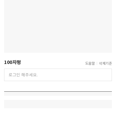
100자평
도움말
삭제기준