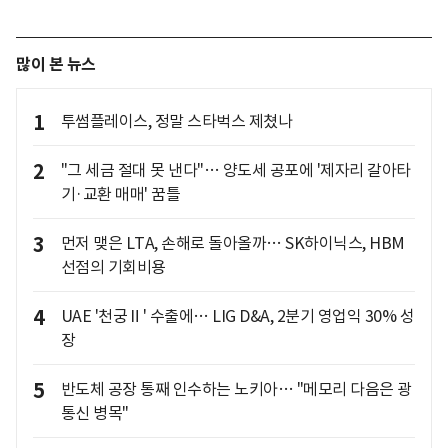
많이 본 뉴스
1
투썸플레이스, 정말 스타벅스 제쳤나
2
"그 세금 절대 못 낸다"… 양도세 공포에 '제자리 갈아타
기·교환 매매' 꿈틀
3
먼저 맺은 LTA, 손해로 돌아올까… SK하이닉스, HBM
선점의 기회비용
4
UAE '천궁Ⅱ' 수출에… LIG D&A, 2분기 영업익 30% 성
장
5
반도체 공장 통째 인수하는 노키아… "메모리 다음은 광
통신 병목"