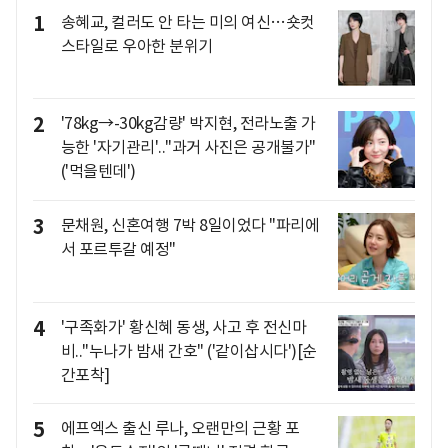
1
송혜교, 컬러도 안 타는 미의 여신…숏컷
스타일로 우아한 분위기
2
'78kg→-30kg감량' 박지현, 전라노출 가
능한 '자기관리'.."과거 사진은 공개불가"
('먹을텐데')
3
문채원, 신혼여행 7박 8일이었다 "파리에
서 포르투갈 예정"
4
'구족화가' 황신혜 동생, 사고 후 전신마
비.."누나가 밤새 간호" ('같이삽시다')[순
간포착]
5
에프엑스 출신 루나, 오랜만의 근황 포