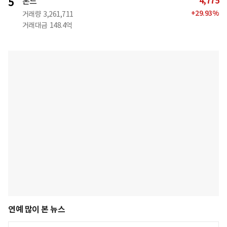
4,775
5
본느
+
29.93
%
거래량
3,261,711
거래대금
148.4억
연예 많이 본 뉴스