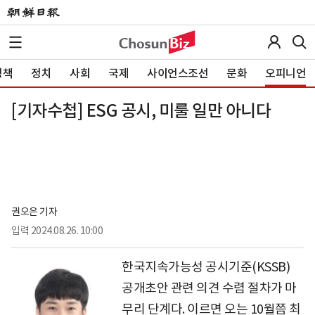
정책
정치
사회
국제
사이언스조선
문화
오피니언
[기자수첩] ESG 공시, 미룰 일만 아니다
권오은 기자
입력
2024.08.26. 10:00
한국지속가능성 공시기준(KSSB)
공개초안 관련 의견 수렴 절차가 마
무리 단계다. 이르면 오는 10월쯤 최