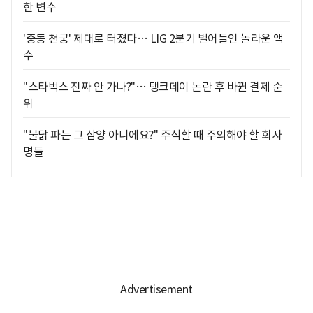
한 변수
'중동 천궁' 제대로 터졌다… LIG 2분기 벌어들인 놀라운 액
수
"스타벅스 진짜 안 가나?"… 탱크데이 논란 후 바뀐 결제 순
위
"불닭 파는 그 삼양 아니에요?" 주식할 때 주의해야 할 회사
명들