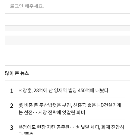
많이 본 뉴스
1
서장훈, 28억에 산 양재역 빌딩 450억에 내놨다
2
美 비중 큰 두산밥캣은 부진, 신흥국 뚫은 HD건설기계
는 선전… 시장 전략에 엇갈린 희비
3
폭염에도 현장 지킨 공무원… 벼 낱알 세다, 화재 진압하
다 '풀썩'