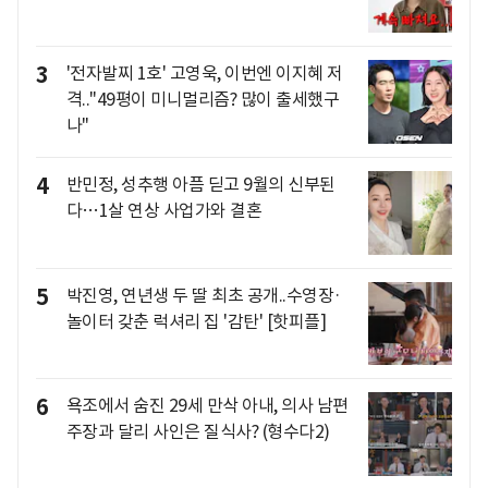
3
'전자발찌 1호' 고영욱, 이번엔 이지혜 저
격.."49평이 미니멀리즘? 많이 출세했구
나"
4
반민정, 성추행 아픔 딛고 9월의 신부된
다…1살 연상 사업가와 결혼
5
박진영, 연년생 두 딸 최초 공개..수영장·
놀이터 갖춘 럭셔리 집 '감탄' [핫피플]
6
욕조에서 숨진 29세 만삭 아내, 의사 남편
주장과 달리 사인은 질식사? (형수다2)