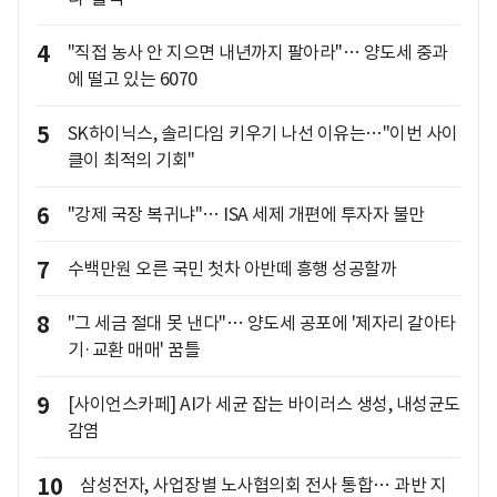
4
"직접 농사 안 지으면 내년까지 팔아라"… 양도세 중과
에 떨고 있는 6070
5
SK하이닉스, 솔리다임 키우기 나선 이유는…"이번 사이
클이 최적의 기회"
6
"강제 국장 복귀냐"… ISA 세제 개편에 투자자 불만
7
수백만원 오른 국민 첫차 아반떼 흥행 성공할까
8
"그 세금 절대 못 낸다"… 양도세 공포에 '제자리 갈아타
기·교환 매매' 꿈틀
9
[사이언스카페] AI가 세균 잡는 바이러스 생성, 내성균도
감염
10
삼성전자, 사업장별 노사협의회 전사 통합… 과반 지