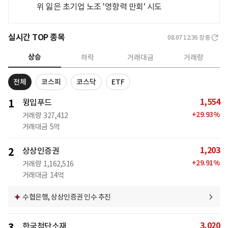
위 잃은 초기업 노조 '영향력 만회' 시도
실시간 TOP 종목
08.07 12:36
장중
상승
하락
거래대금
거래량
전체
코스피
코스닥
ETF
1,554
1
윙입푸드
+
29.93
%
거래량
327,412
거래대금
5억
1,203
2
상상인증권
+
29.91
%
거래량
1,162,516
거래대금
14억
수협은행, 상상인증권 인수 추진
3,020
3
한국첨단소재