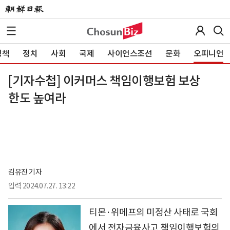
정책
정치
사회
국제
사이언스조선
문화
오피니언
[기자수첩] 이커머스 책임이행보험 보상
한도 높여라
김유진 기자
입력
2024.07.27. 13:22
티몬·위메프의 미정산 사태로 국회
에서 전자금융사고 책임이행보험의