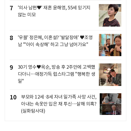
7
'의사 남편♥' 재혼 윤해영, 55세 믿기지
않는 미모
8
'우블' 정은혜, 이혼설? '발달장애' ♥조영
남 "'아이 속상해' 하고 그냥 넘어가요"
9
30기 영수♥옥순, 방송 후 2주만에 고백했
다더니…애정가득 럽스타그램 "행복한 생
일"
10
부모와 12세·8세 자녀 일가족 사망 사건,
아내는 속옷만 입은 채 투신…살해 의혹?
(실화탐사대)