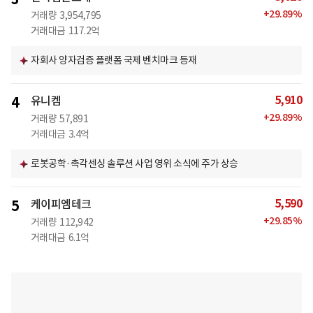
+
29.89
%
거래량
3,954,795
거래대금
117.2억
자회사 양자검증 플랫폼 국제 벤치마크 등재
5,910
4
유니켐
+
29.89
%
거래량
57,891
거래대금
3.4억
로봇공학·촉각센싱 솔루션 사업 영위 소식에 주가 상승
5,590
5
케이피엠테크
+
29.85
%
거래량
112,942
거래대금
6.1억