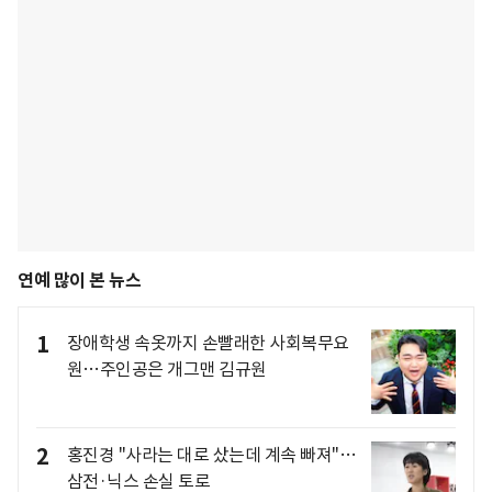
연예 많이 본 뉴스
1
장애학생 속옷까지 손빨래한 사회복무요
원…주인공은 개그맨 김규원
2
홍진경 "사라는 대로 샀는데 계속 빠져"…
삼전·닉스 손실 토로