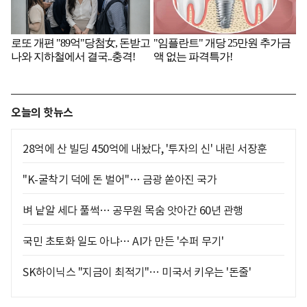
오늘의 핫뉴스
28억에 산 빌딩 450억에 내놨다, '투자의 신' 내린 서장훈
"K-굴착기 덕에 돈 벌어"… 금광 쏟아진 국가
벼 낱알 세다 풀썩… 공무원 목숨 앗아간 60년 관행
국민 초토화 일도 아냐… AI가 만든 '수퍼 무기'
SK하이닉스 "지금이 최적기"… 미국서 키우는 '돈줄'