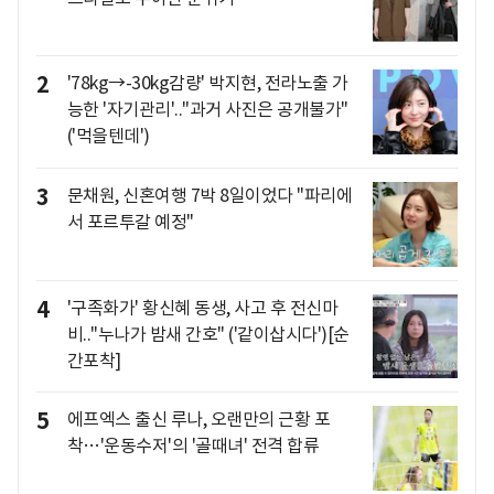
2
'78kg→-30kg감량' 박지현, 전라노출 가
능한 '자기관리'.."과거 사진은 공개불가"
('먹을텐데')
3
문채원, 신혼여행 7박 8일이었다 "파리에
서 포르투갈 예정"
4
'구족화가' 황신혜 동생, 사고 후 전신마
비.."누나가 밤새 간호" ('같이삽시다')[순
간포착]
5
에프엑스 출신 루나, 오랜만의 근황 포
착…'운동수저'의 '골때녀' 전격 합류