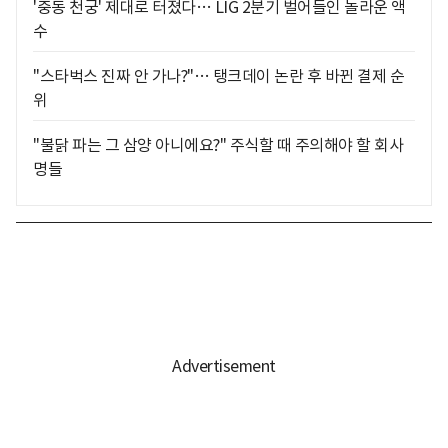
'중동 천궁' 제대로 터졌다… LIG 2분기 벌어들인 놀라운 액
수
"스타벅스 진짜 안 가나?"… 탱크데이 논란 후 바뀐 결제 순
위
"불닭 파는 그 삼양 아니에요?" 주식할 때 주의해야 할 회사
명들