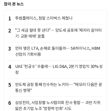
많이 본 뉴스
1
투썸플레이스, 정말 스타벅스 제쳤나
2
"그 세금 절대 못 낸다"… 양도세 공포에 '제자리 갈아타
기·교환 매매' 꿈틀
3
먼저 맺은 LTA, 손해로 돌아올까… SK하이닉스, HBM
선점의 기회비용
4
UAE '천궁Ⅱ' 수출에… LIG D&A, 2분기 영업익 30% 성
장
5
반도체 공장 통째 인수하는 노키아… "메모리 다음은 광
통신 병목"
6
삼성전자, 사업장별 노사협의회 전사 통합… 과반 지위
잃은 초기업 노조 '영향력 만회' 시도