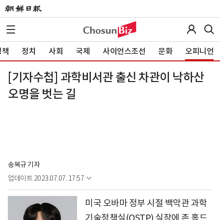
정책
정치
사회
국제
사이언스조선
문화
오피니언
[기자수첩] 과학비서관 출신 차관이 낙하산
오명을 벗는 길
송복규 기자
업데이트
2023.07.07. 17:57
미국 오바마 정부 시절 백악관 과학
기술정책실(OSTP) 실장에 존 홀드