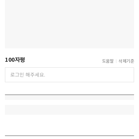
100자평
도움말
삭제기준