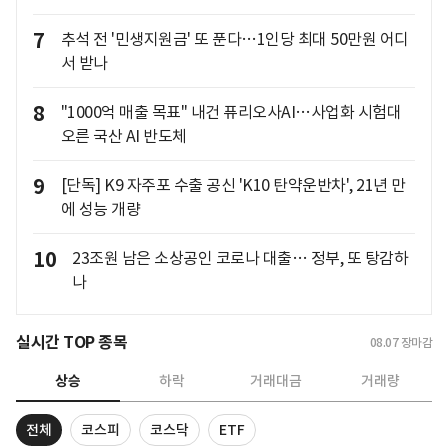
7
추석 전 '민생지원금' 또 푼다…1인당 최대 50만원 어디
서 받나
8
"1000억 매출 목표" 내건 퓨리오사AI…사업화 시험대
오른 국산 AI 반도체
9
[단독] K9 자주포 수출 공신 'K10 탄약운반차', 21년 만
에 성능 개량
10
23조원 남은 소상공인 코로나 대출… 정부, 또 탕감하
나
실시간 TOP 종목
08.07
장마감
상승
하락
거래대금
거래량
전체
코스피
코스닥
ETF