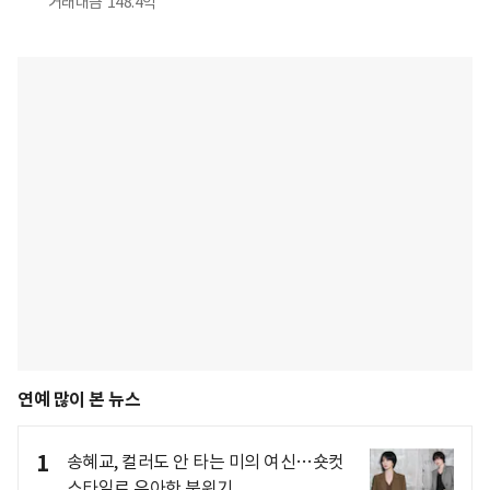
거래대금
148.4억
연예 많이 본 뉴스
1
송혜교, 컬러도 안 타는 미의 여신…숏컷
스타일로 우아한 분위기