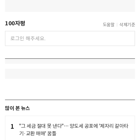
100자평
도움말
삭제기준
많이 본 뉴스
1
"그 세금 절대 못 낸다"… 양도세 공포에 '제자리 갈아타
기·교환 매매' 꿈틀