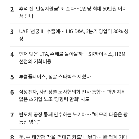
2
추석 전 '민생지원금' 또 푼다…1인당 최대 50만원 어디
서 받나
3
UAE '천궁Ⅱ' 수출에… LIG D&A, 2분기 영업익 30% 성
장
4
먼저 맺은 LTA, 손해로 돌아올까… SK하이닉스, HBM
선점의 기회비용
5
투썸플레이스, 정말 스타벅스 제쳤나
6
삼성전자, 사업장별 노사협의회 전사 통합… 과반 지위
잃은 초기업 노조 '영향력 만회' 시도
7
반도체 공장 통째 인수하는 노키아… "메모리 다음은 광
통신 병목"
8
美, 中 태양광 막을 '역대급 카드' 내놨다… 韓 업계 기대