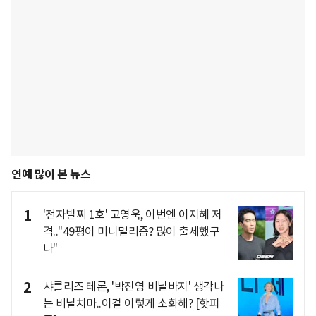
연예 많이 본 뉴스
1
'전자발찌 1호' 고영욱, 이번엔 이지혜 저
격.."49평이 미니멀리즘? 많이 출세했구
나"
2
샤를리즈 테론, '박진영 비닐바지' 생각나
는 비닐치마..이걸 이렇게 소화해? [핫피