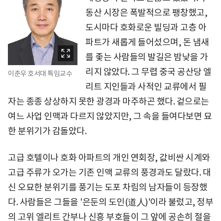
동산 시장은 폭발적으로 팽창했고,
도시마다 호화로운 빌딩과 고층 아
파트가 새롭게 들어섰으며, 돈 냄새
를 좇는 사람들의 발길은 밤낮을 가
리지 않았다. 그 무렵 중국 공산당 엘
이춘우 호서대 특임교수
리트 지인들과 사적인 교류에서 필
자는 종종 상상하지 못한 광경과 마주하곤 했다. 겉으로는
여느 사업 인맥과 다르지 않았지만, 그 속을 들여다보면 묘
한 분위기가 감돌았다.
고급 호텔이나 호화 아파트의 개인 연회장, 값비싼 시계와
고급 주류가 오가는 기존 인맥 교류의 풍경과도 달랐다. 대
신 오묘한 분위기를 풍기는 도포 차림의 남자들이 등장했
다. 사람들은 그들을 '은둔의 도인(道人)'이라 불렀고, 정부
의 고위 엘리트 간부나 신흥 부호들이 그 앞에 공손히 절을