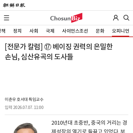
정책
정치
사회
국제
사이언스조선
문화
오피니언
[전문가 칼럼] ⑰ 베이징 권력의 은밀한
손님, 심산유곡의 도사들
이춘우 호서대 특임교수
입력
2026.07.07. 11:00
2010년대 초중반, 중국의 거리는 경
제성장의 열기로 들끓고 있었다. 부