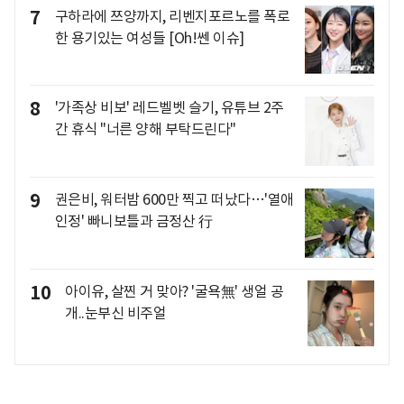
7
구하라에 쯔양까지, 리벤지포르노를 폭로
한 용기있는 여성들 [Oh!쎈 이슈]
8
'가족상 비보' 레드벨벳 슬기, 유튜브 2주
간 휴식 "너른 양해 부탁드린다"
9
권은비, 워터밤 600만 찍고 떠났다…'열애
인정' 빠니보틀과 금정산 行
10
아이유, 살찐 거 맞아? '굴욕無' 생얼 공
개..눈부신 비주얼