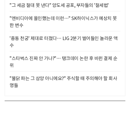
"그 세금 절대 못 낸다" 양도세 공포, 부자들의 '절세법'
"엔비디아에 올인했는데 이런…" SK하이닉스가 예상치 못
한 변수
'중동 천궁' 제대로 터졌다… LIG 2분기 벌어들인 놀라운 액
수
"스타벅스 진짜 안 가나?"… 탱크데이 논란 후 바뀐 결제 순
위
"불닭 파는 그 삼양 아니에요?" 주식할 때 주의해야 할 회사
명들