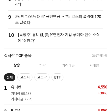
감↑
9
5월엔 '106% 대박' 국민연금… 7월 코스피 폭락에 120
조 날렸다
10
[특징주] 유니켐, 美 유연전자 기업 루미아 인수 소식
에 '상한가'
실시간 TOP 종목
08.07
장마감
상승
하락
거래대금
거래량
전체
코스피
코스닥
ETF
4,550
1
유니켐
+
30
%
거래량
60,138
거래대금
2.7억
5,050
비큐AI