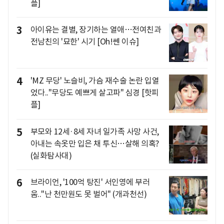
플]
3
아이유는 결별, 장기하는 열애…전여친과
전남친의 '묘한' 시기 [Oh!쎈 이슈]
4
'MZ 무당' 노슬비, 가슴 재수술 논란 입열
었다.."무당도 예쁘게 살고파" 심경 [핫피
플]
5
부모와 12세·8세 자녀 일가족 사망 사건,
아내는 속옷만 입은 채 투신…살해 의혹?
(실화탐사대)
6
브라이언, '100억 탕진' 서인영에 부러
움.."난 천만원도 못 벌어" (개과천선)