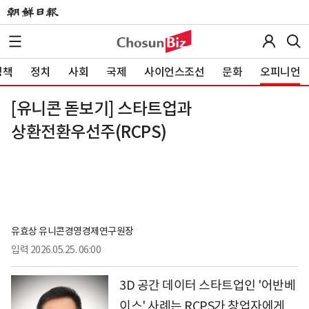
정책
정치
사회
국제
사이언스조선
문화
오피니언
[유니콘 돋보기] 스타트업과
상환전환우선주(RCPS)
유효상 유니콘경영경제연구원장
입력
2026.05.25. 06:00
3D 공간 데이터 스타트업인 '어반베
이스' 사례는 RCPS가 창업자에게