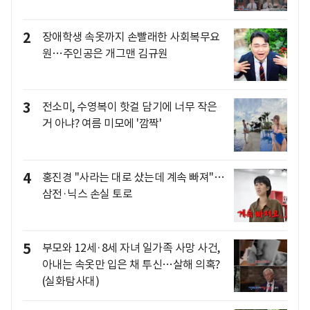
2
장애학생 속옷까지 손빨래한 사회복무요
원…주인공은 개그맨 김규원
3
전소미, 수영복이 핫걸 담기에 너무 작은
거 아냐? 여름 미모에 '깜짝'
4
홍진경 "사라는 대로 샀는데 계속 빠져"…
삼전·닉스 손실 토로
5
부모와 12세·8세 자녀 일가족 사망 사건,
아내는 속옷만 입은 채 투신…살해 의혹?
(실화탐사대)