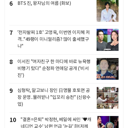
6
BTS 진, 왕자님의 여름 (화보)
7
'전자발찌 1호' 고영욱, 이번엔 이지혜 저
격.."49평이 미니멀리즘? 많이 출세했구
나"
8
이서진 "여자친구 한 마디에 바로 뉴욕행
비행기 탔다" 순정파 연애담 공개 ('비서
진')
9
심형탁, 알고보니 장인 日명물 호토면 공
장 운영..물려받나 "입꼬리 승천" (신랑수
업)
10
"결혼=은퇴" 박정현, 베일에 싸인 '♥캐
네디언 교수' 남편 언급 '눈길' [어저께