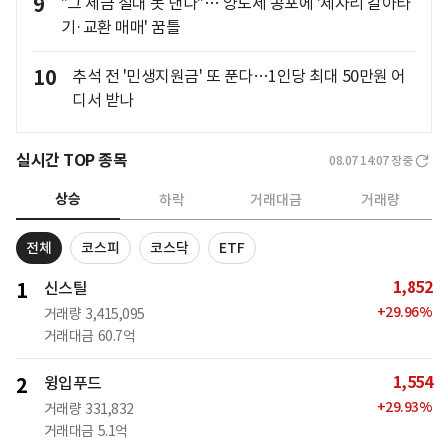
9
"그 세금 절대 못 낸다"… 양도세 공포에 '제자리 갈아타
기·교환 매매' 꿈틀
10
추석 전 '민생지원금' 또 푼다…1인당 최대 50만원 어
디서 받나
실시간 TOP 종목
08.07 14:07
장중
상승
하락
거래대금
거래량
전체
코스피
코스닥
ETF
1,852
1
신스틸
+
29.96
%
거래량
3,415,095
거래대금
60.7억
1,554
2
윙입푸드
+
29.93
%
거래량
331,832
거래대금
5.1억