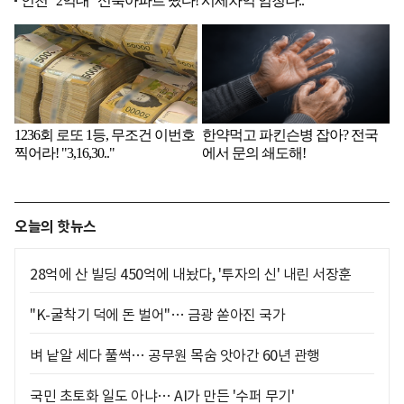
오늘의 핫뉴스
28억에 산 빌딩 450억에 내놨다, '투자의 신' 내린 서장훈
"K-굴착기 덕에 돈 벌어"… 금광 쏟아진 국가
벼 낱알 세다 풀썩… 공무원 목숨 앗아간 60년 관행
국민 초토화 일도 아냐… AI가 만든 '수퍼 무기'