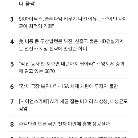
다 '풀썩'
3
SK하이닉스, 솔리다임 키우기 나선 이유는…"이번 사이
클이 최적의 기회"
4
美 비중 큰 두산밥캣은 부진, 신흥국 뚫은 HD건설기계
는 선전… 시장 전략에 엇갈린 희비
5
"직접 농사 안 지으면 내년까지 팔아라"… 양도세 중과
에 떨고 있는 6070
6
"강제 국장 복귀냐"… ISA 세제 개편에 투자자 불만
7
[사이언스카페] AI가 세균 잡는 바이러스 생성, 내성균도
감염
8
수백만원 오른 국민 첫차 아반떼 흥행 성공할까