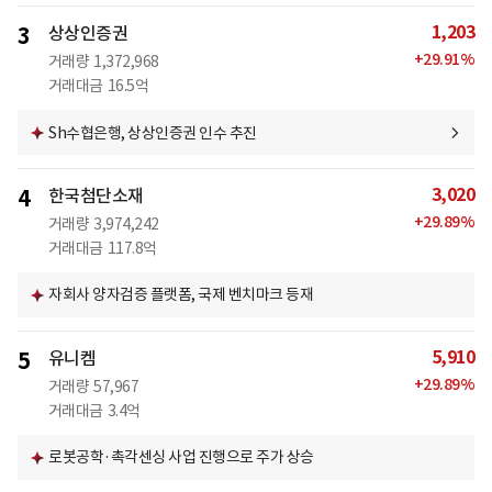
1,203
3
상상인증권
+
29.91
%
거래량
1,372,968
거래대금
16.5억
Sh수협은행, 상상인증권 인수 추진
3,020
4
한국첨단소재
+
29.89
%
거래량
3,974,242
거래대금
117.8억
자회사 양자검증 플랫폼, 국제 벤치마크 등재
5,910
5
유니켐
+
29.89
%
거래량
57,967
거래대금
3.4억
로봇공학·촉각센싱 사업 진행으로 주가 상승