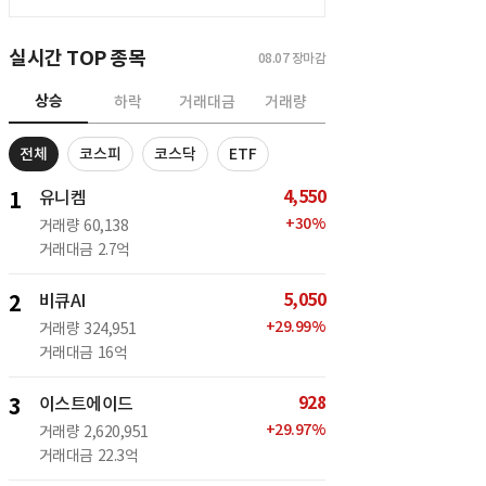
실시간 TOP 종목
08.07
장마감
상승
하락
거래대금
거래량
전체
코스피
코스닥
ETF
4,550
1
유니켐
+
30
%
거래량
60,138
거래대금
2.7억
5,050
2
비큐AI
+
29.99
%
거래량
324,951
거래대금
16억
928
3
이스트에이드
+
29.97
%
거래량
2,620,951
거래대금
22.3억