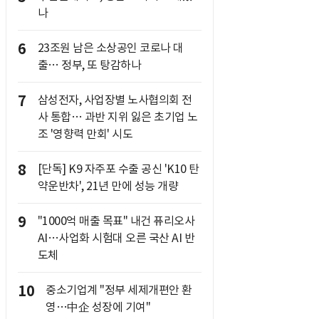
나
6
23조원 남은 소상공인 코로나 대
출… 정부, 또 탕감하나
7
삼성전자, 사업장별 노사협의회 전
사 통합… 과반 지위 잃은 초기업 노
조 '영향력 만회' 시도
8
[단독] K9 자주포 수출 공신 'K10 탄
약운반차', 21년 만에 성능 개량
9
"1000억 매출 목표" 내건 퓨리오사
AI…사업화 시험대 오른 국산 AI 반
도체
10
중소기업계 "정부 세제개편안 환
영…中企 성장에 기여"