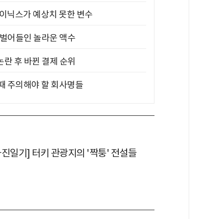
하이닉스가 예상치 못한 변수
기 벌어들인 놀라운 액수
논란 후 바뀐 결제 순위
 때 주의해야 할 회사명들
진일기] 터키 관광지의 '짝퉁' 전설들