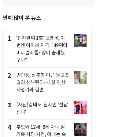
연예 많이 본 뉴스
1
'전자발찌 1호' 고영욱, 이
번엔 이지혜 저격.."49평이
미니멀리즘? 많이 출세했
구나"
2
반민정, 성추행 아픔 딛고 9
월의 신부된다…1살 연상
사업가와 결혼
3
[사진]강태오-원지안 '선남
선녀'
4
부모와 12세·8세 자녀 일
가족 사망 사건, 아내는 속