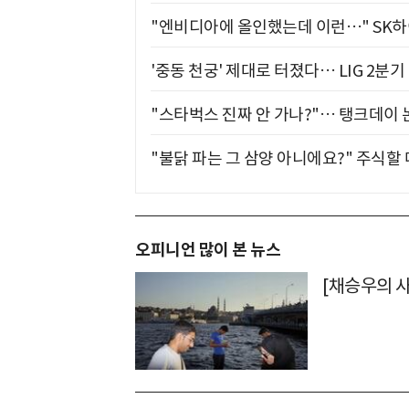
"엔비디아에 올인했는데 이런…" SK
'중동 천궁' 제대로 터졌다… LIG 2분
"스타벅스 진짜 안 가나?"… 탱크데이 
"불닭 파는 그 삼양 아니에요?" 주식할
오피니언 많이 본 뉴스
[채승우의 사