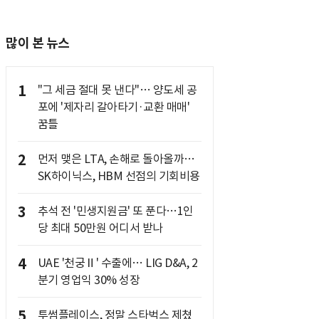
많이 본 뉴스
1
"그 세금 절대 못 낸다"… 양도세 공
포에 '제자리 갈아타기·교환 매매'
꿈틀
2
먼저 맺은 LTA, 손해로 돌아올까…
SK하이닉스, HBM 선점의 기회비용
3
추석 전 '민생지원금' 또 푼다…1인
당 최대 50만원 어디서 받나
4
UAE '천궁Ⅱ' 수출에… LIG D&A, 2
분기 영업익 30% 성장
5
투썸플레이스, 정말 스타벅스 제쳤