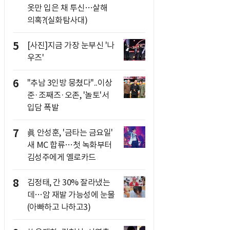
옷만 입은 채 투신…살해
의혹?(실화탐사대)
5
[사진]지금 가장 눈부신 '나
우즈'
6
"추남 3인방 뭉쳤다"..이상
준·조째즈·오존, '놀토'서
입담 폭발
7
眞 안성훈, '금타는 금요일'
새 MC 합류…첫 녹화부터
김성주에게 옐로카드
8
김정태, 간 30% 잘라냈는
데…암 재발 가능성에 눈물
(아빠하고 나하고3)