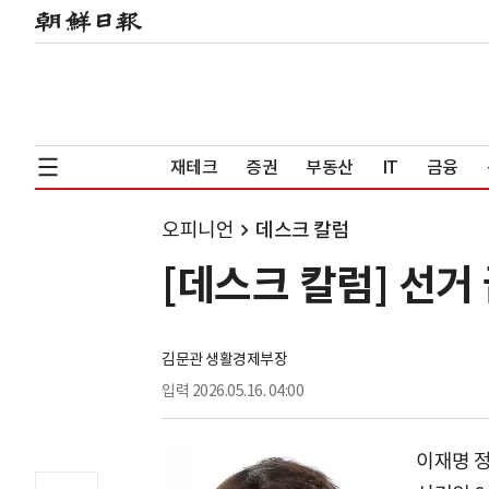
재테크
증권
부동산
IT
금융
오피니언
데스크 칼럼
[데스크 칼럼] 선거
김문관 생활경제부장
입력
2026.05.16. 04:00
이재명 정