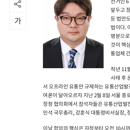
선거인 6
앞두고 
둔 법안도
법이다. 
명분으로
것이 핵심
통업체 간
작년 11
사태 후 
서 오프라인 유통만 규제하는 유통산업발
여론이 달아오르자 지난 2월 8일 서울 종
정청 협의회에서 참석자들은 유통산업발전법
민석 국무총리, 강훈식 대통령비서실장, 
이날 합의의 핵심은 자정부터 오전 10시