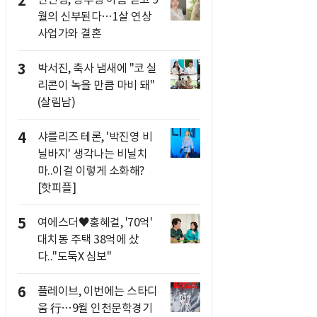
2
월의 신부된다…1살 연상
사업가와 결혼
3
박서진, 축사 냄새에 "코 실
리콘이 녹을 만큼 마비 돼"
(살림남)
4
샤를리즈 테론, '박진영 비
닐바지' 생각나는 비닐치
마..이걸 이렇게 소화해?
[핫피플]
5
여에스더♥홍혜걸, '70억'
대치동 주택 38억에 샀
다.."도둑X 심보"
6
플레이브, 이번에는 스타디
움 行…9월 인천문학경기