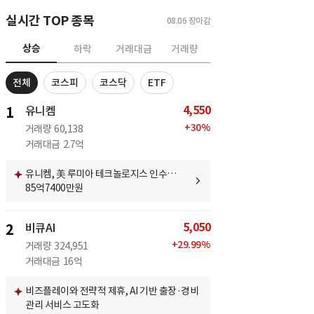
실시간 TOP 종목
08.06
장마감
상승
하락
거래대금
거래량
전체
코스피
코스닥
ETF
4,550
1
유니켐
+
30
%
거래량
60,138
거래대금
2.7억
유니켐, 美 루미아 테크놀로지스 인수…
85억7400만원
5,050
2
비큐AI
+
29.99
%
거래량
324,951
거래대금
16억
비즈플레이와 전략적 제휴, AI 기반 출장·경비
관리 서비스 고도화