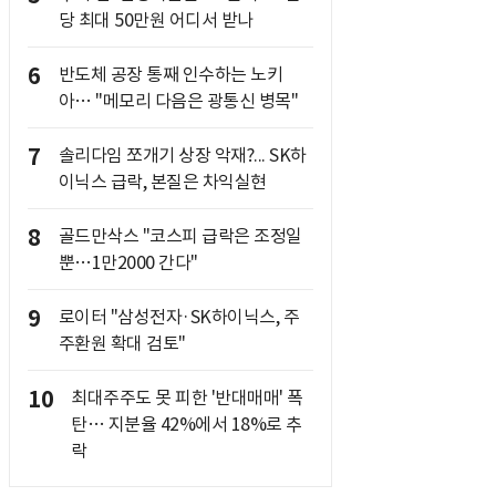
당 최대 50만원 어디서 받나
6
반도체 공장 통째 인수하는 노키
아… "메모리 다음은 광통신 병목"
7
솔리다임 쪼개기 상장 악재?... SK하
이닉스 급락, 본질은 차익실현
8
골드만삭스 "코스피 급락은 조정일
뿐…1만2000 간다"
9
로이터 "삼성전자·SK하이닉스, 주
주환원 확대 검토"
10
최대주주도 못 피한 '반대매매' 폭
탄… 지분율 42%에서 18%로 추
락