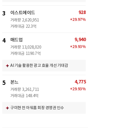
928
3
이스트에이드
+
29.97
%
거래량
2,620,951
거래대금
22.3억
9,940
4
매드업
+
29.93
%
거래량
13,028,020
거래대금
1190.7억
AI 기술 활용한 광고 효율 개선 기대감
4,775
5
본느
+
29.93
%
거래량
3,261,711
거래대금
148.4억
구미현 전 아워홈 회장 경영권 인수