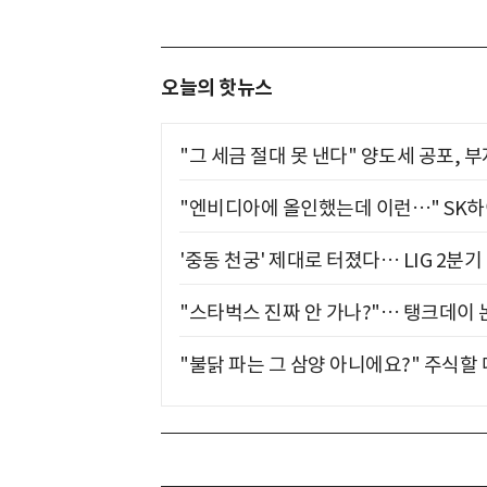
오늘의 핫뉴스
"그 세금 절대 못 낸다" 양도세 공포, 
"엔비디아에 올인했는데 이런…" SK
'중동 천궁' 제대로 터졌다… LIG 2분
"스타벅스 진짜 안 가나?"… 탱크데이 
"불닭 파는 그 삼양 아니에요?" 주식할