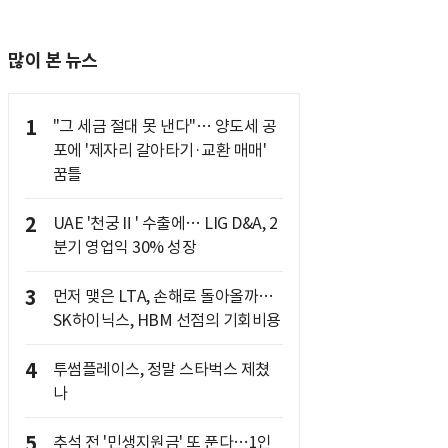
많이 본 뉴스
1
"그 세금 절대 못 낸다"… 양도세 공
포에 '제자리 갈아타기·교환 매매'
꿈틀
2
UAE '천궁Ⅱ' 수출에… LIG D&A, 2
분기 영업익 30% 성장
3
먼저 맺은 LTA, 손해로 돌아올까…
SK하이닉스, HBM 선점의 기회비용
4
투썸플레이스, 정말 스타벅스 제쳤
나
5
추석 전 '민생지원금' 또 푼다…1인