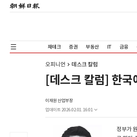
재테크
증권
부동산
IT
금융
오피니언
데스크 칼럼
[데스크 칼럼] 한국
이재원 산업부장
업데이트
2026.02.01. 16:01
정부가 