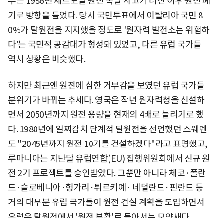
부는 1986년 체르노빌 원전 폭발 사고가 터진 이후 원전 폐
기로 방향을 틀었다. 당시 국민투표에서 이탈리아 국민 8
0%가 탈원전을 지지했을 정도로 '원자력 발전소는 위험하
다'는 국민적 공감대가 형성돼 있었고, 다른 유럽 국가들
역시 상황은 비슷했다.
하지만 최근엔 원전에 심한 거부감을 보였던 유럽 국가들
분위기가 바뀌는 추세다. 영국은 작년 원자력청을 신설하
면서 2050년까지 원전 용량을 현재의 4배로 늘리기로 했
다. 1980년에 일찌감치 단계적 탈원전을 선언했던 스웨덴
도 "2045년까지 원전 10기를 건설하겠다"라고 표명했고,
루마니아는 지난달 유럽연합(EU) 집행위원회에서 신규 원
전 2기 프로젝트를 승인받았다. 그뿐만 아니라 체코·폴란
드·슬로베니아·헝가리·튀르키예· 네덜란드·핀란드 등
거의 대부분 유럽 국가들이 원전 건설 계획을 도입하면서
유럽은 탈원전에서 '원전 부활'로 돌아서는 모양새다.