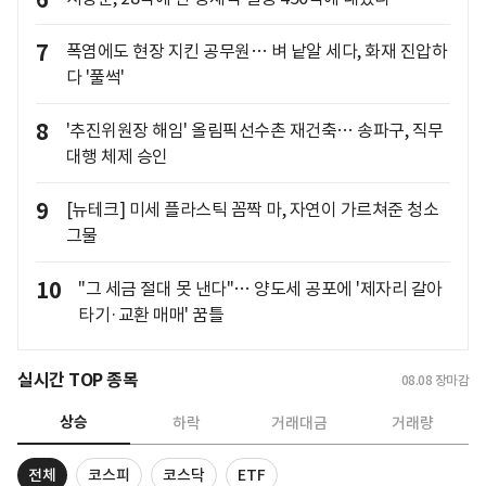
6
7
폭염에도 현장 지킨 공무원… 벼 낱알 세다, 화재 진압하
다 '풀썩'
8
'추진위원장 해임' 올림픽선수촌 재건축… 송파구, 직무
대행 체제 승인
9
[뉴테크] 미세 플라스틱 꼼짝 마, 자연이 가르쳐준 청소
그물
10
"그 세금 절대 못 낸다"… 양도세 공포에 '제자리 갈아
타기·교환 매매' 꿈틀
실시간 TOP 종목
08.08
장마감
상승
하락
거래대금
거래량
전체
코스피
코스닥
ETF