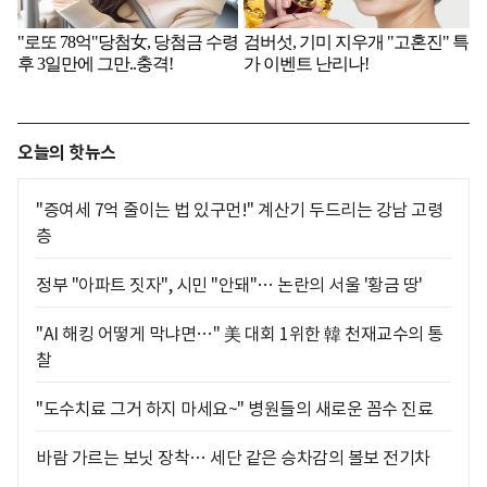
오늘의 핫뉴스
"증여세 7억 줄이는 법 있구먼!" 계산기 두드리는 강남 고령
층
정부 "아파트 짓자", 시민 "안돼"… 논란의 서울 '황금 땅'
"AI 해킹 어떻게 막냐면…" 美 대회 1위한 韓 천재교수의 통
찰
"도수치료 그거 하지 마세요~" 병원들의 새로운 꼼수 진료
바람 가르는 보닛 장착… 세단 같은 승차감의 볼보 전기차