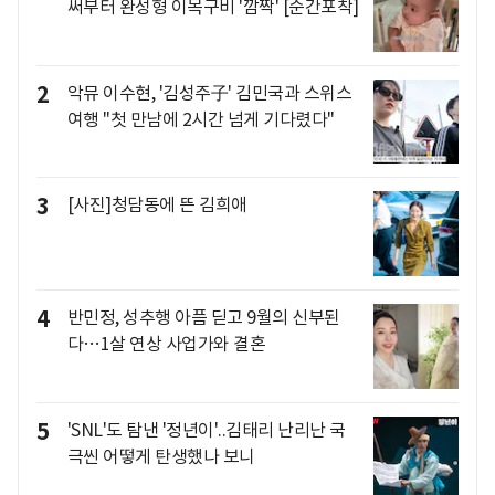
써부터 완성형 이목구비 '깜짝' [순간포착]
2
악뮤 이수현, '김성주子' 김민국과 스위스
여행 "첫 만남에 2시간 넘게 기다렸다"
3
[사진]청담동에 뜬 김희애
4
반민정, 성추행 아픔 딛고 9월의 신부된
다…1살 연상 사업가와 결혼
5
'SNL'도 탐낸 '정년이'..김태리 난리난 국
극씬 어떻게 탄생했나 보니