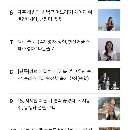
6
제주 해변의 '차범근 며느리'가 왜이리 예
뻐? 한채아, 청량미 뿜뿜
7
'나는솔로' 14기 영자-상철, 현실커플 실
패…영자 "나는솔로"
8
[단독]강형호 결혼식, '군복무' 고우림 포
착..포레스텔라 완전체 축가 현장(종합)
9
"故 서세원 떠난 뒤 연락 끊겼다"…서동
주, 동생과 절연 고백