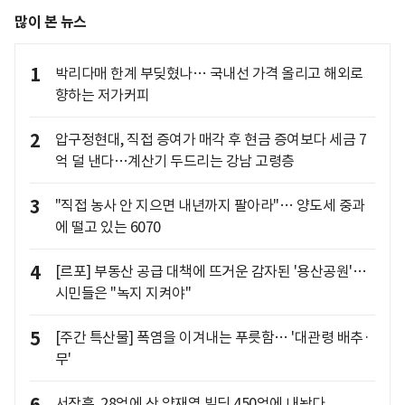
많이 본 뉴스
1
박리다매 한계 부딪혔나… 국내선 가격 올리고 해외로
향하는 저가커피
2
압구정현대, 직접 증여가 매각 후 현금 증여보다 세금 7
억 덜 낸다…계산기 두드리는 강남 고령층
3
"직접 농사 안 지으면 내년까지 팔아라"… 양도세 중과
에 떨고 있는 6070
4
[르포] 부동산 공급 대책에 뜨거운 감자된 '용산공원'…
시민들은 "녹지 지켜야"
5
[주간 특산물] 폭염을 이겨내는 푸릇함… '대관령 배추·
무'
서장훈, 28억에 산 양재역 빌딩 450억에 내놨다