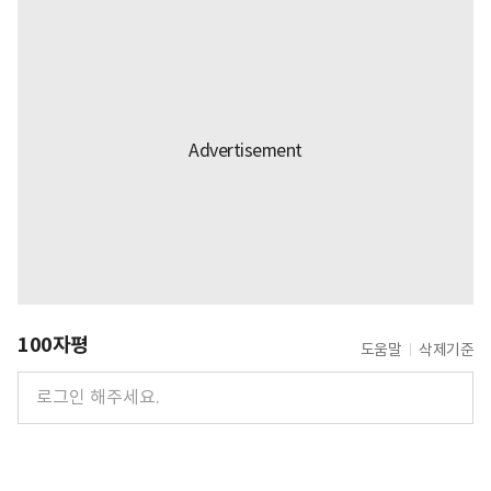
100자평
도움말
삭제기준