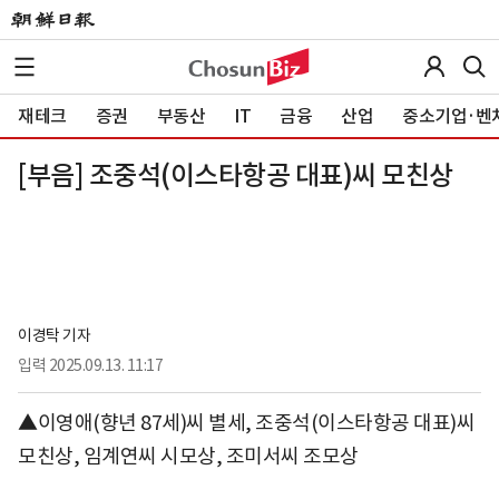
재테크
증권
부동산
IT
금융
산업
중소기업·벤
[부음] 조중석(이스타항공 대표)씨 모친상
이경탁 기자
입력
2025.09.13. 11:17
▲이영애(향년 87세)씨 별세, 조중석(이스타항공 대표)씨
모친상, 임계연씨 시모상, 조미서씨 조모상