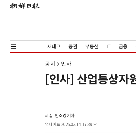
재테크
증권
부동산
IT
금융
공지
인사
[인사] 산업통상자
세종=안소영 기자
업데이트
2025.03.14. 17:39