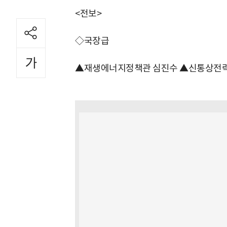
<전보>
◇국장급
▲재생에너지정책관 심진수 ▲신통상전