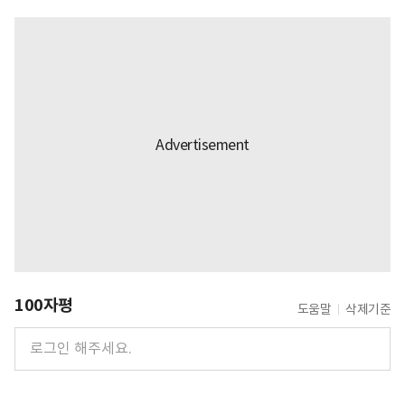
100자평
도움말
삭제기준