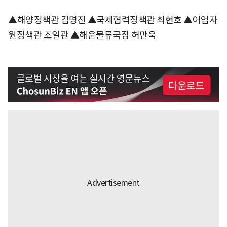
▲해양정책관 김명진 ▲국제협력정책관 최현호 ▲어업자
원정책관 조일관 ▲해운물류국장 허만욱