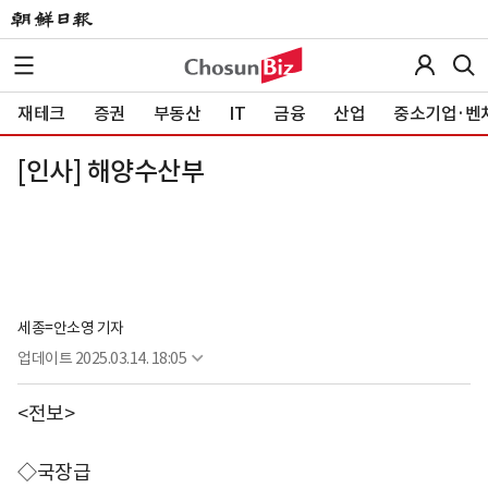
재테크
증권
부동산
IT
금융
산업
중소기업·벤
[인사] 해양수산부
세종=안소영 기자
업데이트
2025.03.14. 18:05
<전보>
◇국장급