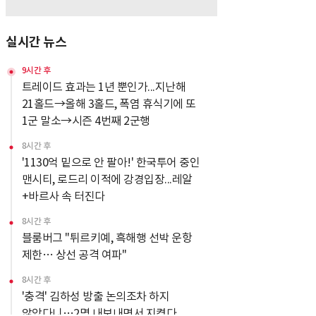
실시간 뉴스
9시간 후
트레이드 효과는 1년 뿐인가...지난해
21홀드→올해 3홀드, 폭염 휴식기에 또
1군 말소→시즌 4번째 2군행
8시간 후
'1130억 밑으로 안 팔아!' 한국투어 중인
맨시티, 로드리 이적에 강경입장...레알
+바르사 속 터진다
8시간 후
블룸버그 "튀르키예, 흑해행 선박 운항
제한… 상선 공격 여파"
8시간 후
'충격' 김하성 방출 논의조차 하지
않았다니…2명 내보내면서 지켰다,