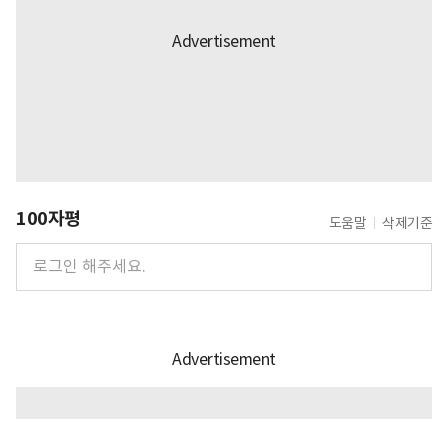
100자평
도움말
삭제기준