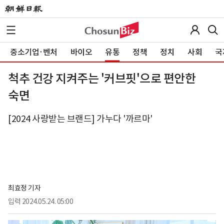
중소기업·벤처
바이오
유통
정책
정치
사회
국
척추 건강 지켜주는 '커브핏'으로 편안한
숙면
[2024 사랑받는 브랜드] 가누다 '까르마'
최효정 기자
입력
2024.05.24. 05:00