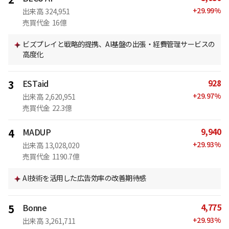
+
29.99
%
出来高
324,951
売買代金
16億
ビズプレイと戦略的提携、AI基盤の出張・経費管理サービスの
高度化
928
3
ESTaid
+
29.97
%
出来高
2,620,951
売買代金
22.3億
9,940
4
MADUP
+
29.93
%
出来高
13,028,020
売買代金
1190.7億
AI技術を活用した広告効率の改善期待感
4,775
5
Bonne
+
29.93
%
出来高
3,261,711