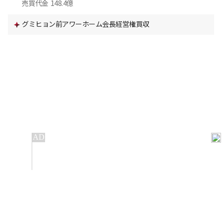
売買代金
148.4億
グミヒョン前アワーホーム会長経営権買収
IT
金融
不動産
産業
流通・小売
政治・社会
国際
科学
エンタメ
スポーツ