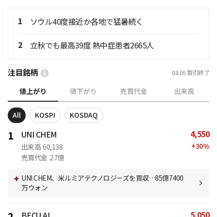
1
ソウル40度接近か各地で猛暑続く
2
立秋でも最高39度 熱中症患者2665人
注目銘柄
08.06
取引終了
値上がり
値下がり
売買代金
出来高
All
KOSPI
KOSDAQ
4,550
1
UNI CHEM
+
30
%
出来高
60,138
売買代金
2.7億
UNI CHEM、米ルミアテクノロジーズを買収…85億7400
万ウォン
5,050
2
BECU AI