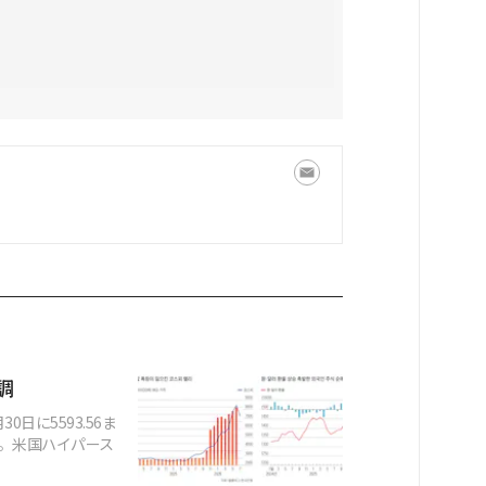
調
30日に5593.56ま
た。米国ハイパース