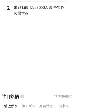
2
米7月雇用2万3000人減 予想外
の弱含み
注目銘柄
08.08
取引終了
値上がり
値下がり
売買代金
出来高