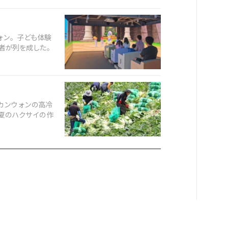
ォン。子ども体験
者が列を成した。
るカンウォンの高冷
夏のハクサイの作