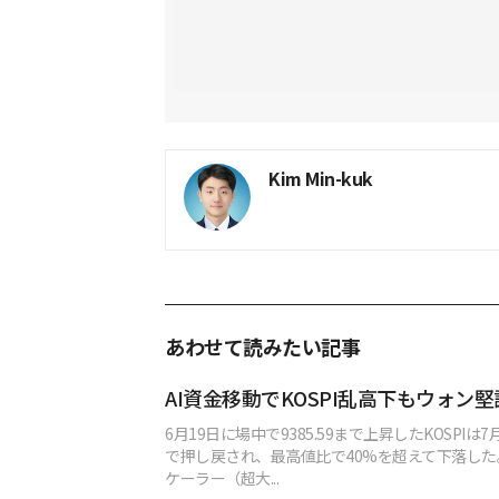
Kim Min-kuk
あわせて読みたい記事
AI資金移動でKOSPI乱高下もウォン堅
6月19日に場中で9385.59まで上昇したKOSPIは7月
で押し戻され、最高値比で40%を超えて下落し
ケーラー（超大...