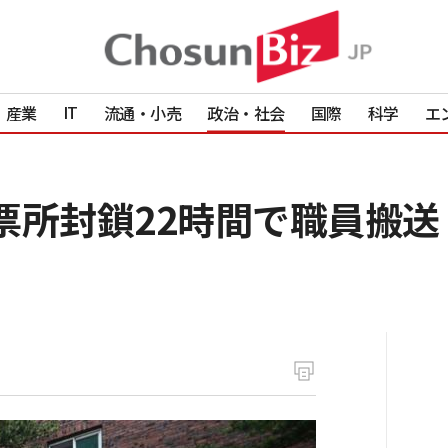
IT
産業
流通・小売
政治・社会
国際
科学
エ
票所封鎖22時間で職員搬送