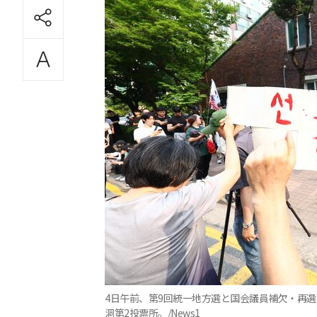
4日午前、第9回統一地方選と国会議員補欠・再
洞第2投票所。/News1