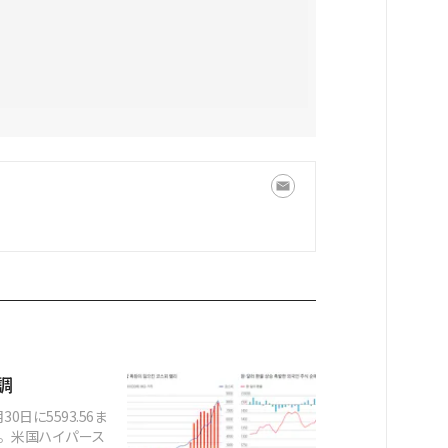
調
30日に5593.56ま
た。米国ハイパース