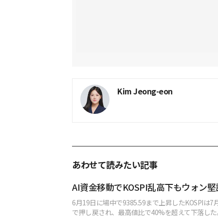
Kim Jeong-eon
あわせて読みたい記事
AI資金移動でKOSPI乱高下もウォン堅
6月19日に場中で9385.59まで上昇したKOSPIは7月
で押し戻され、最高値比で40%を超えて下落し