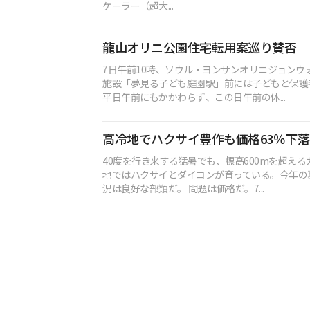
ケーラー（超大...
龍山オリニ公園住宅転用案巡り賛否
7日午前10時、ソウル・ヨンサンオリニジョンウ
施設「夢見る子ども庭園駅」前には子どもと保護
平日午前にもかかわらず、この日午前の体...
高冷地でハクサイ豊作も価格63％下落
40度を行き来する猛暑でも、標高600mを超え
地ではハクサイとダイコンが育っている。今年の
況は良好な部類だ。 問題は価格だ。7...