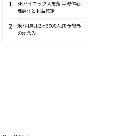
1
SKハイニックス急落 半導体心
理悪化と利益確定
2
米7月雇用2万3000人減 予想外
の弱含み