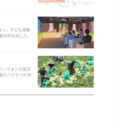
ォン。子ども体験
者が列を成した。
るカンウォンの高冷
夏のハクサイの作