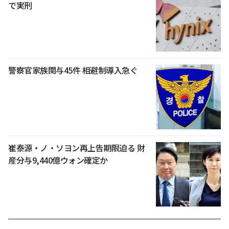
で実刑
警察官家族関与45件 相避制導入急ぐ
崔泰源・ノ・ソヨン再上告期限迫る 財
産分与9,440億ウォン確定か