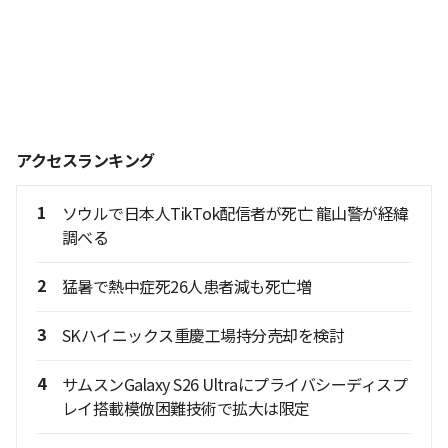
アクセスランキング
1
ソウルで日本人TikTok配信者が死亡 龍山警が経緯
調べる
2
猛暑で熱中症死26人患者減も死亡増
3
SKハイニックス重慶工場持分売却を検討
4
サムスンGalaxy S26 Ultraにプライバシーディスプ
レイ搭載模倣困難技術で拡大は限定