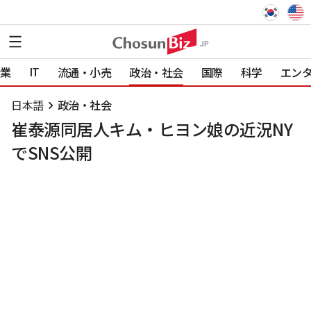
IT
業
流通・小売
政治・社会
国際
科学
エン
日本語
政治・社会
崔泰源同居人キム・ヒヨン娘の近況NY
でSNS公開