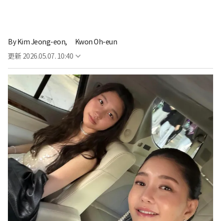
By
Kim Jeong-eon,
Kwon Oh-eun
更新
2026.05.07. 10:40