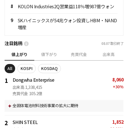
8
KOLON Industries2Q営業益118％増987億ウォン
9
SKハイニックスが54兆ウォン投資しHBM・NAND
増産
注目銘柄
08.07
取引終了
値上がり
値下がり
売買代金
出来高
All
KOSPI
KOSDAQ
8,060
1
Dongwha Enterprise
+
30
%
出来高
1,338,415
売買代金
105.2億
全固体電池材料技術事業の拡大に期待
1,852
2
SHIN STEEL