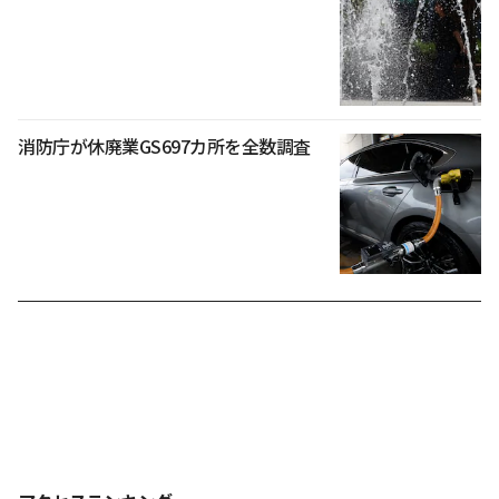
消防庁が休廃業GS697カ所を全数調査