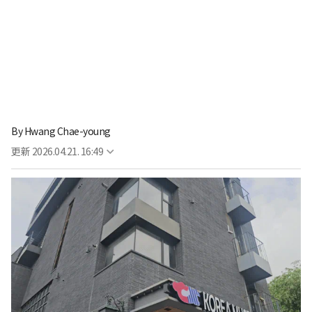
By
Hwang Chae-young
更新
2026.04.21. 16:49