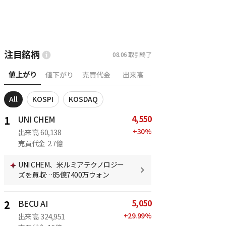
注目銘柄
08.06
取引終了
値上がり
値下がり
売買代金
出来高
All
KOSPI
KOSDAQ
4,550
1
UNI CHEM
+
30
%
出来高
60,138
売買代金
2.7億
UNI CHEM、米ルミアテクノロジー
ズを買収…85億7400万ウォン
5,050
2
BECU AI
+
29.99
%
出来高
324,951