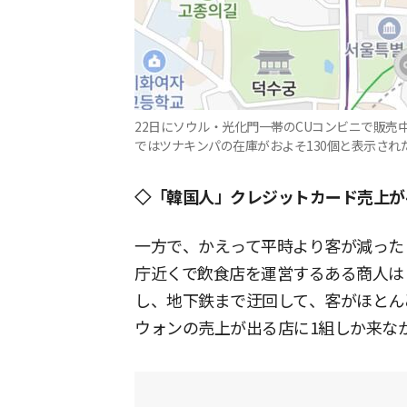
22日にソウル・光化門一帯のCUコンビニで販
ではツナキンパの在庫がおよそ130個と表示され
◇「韓国人」クレジットカード売上が
一方で、かえって平時より客が減った
庁近くで飲食店を運営するある商人は
し、地下鉄まで迂回して、客がほとん
ウォンの売上が出る店に1組しか来な