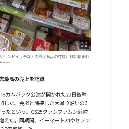
パやサンドイッチなどの簡便食品の在庫が棚に積まれ
チャー
去最高の売上を記録」
TSカムバック公演が開かれた21日基準
倍増加した。会場と隣接した大通り沿いの3
がったという。GS25クァンファムン近隣
倍増えた。同期間、イーマート24やセブン