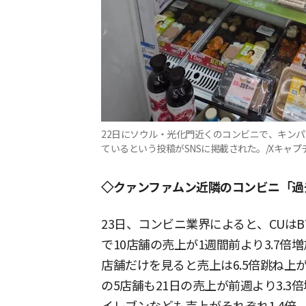
22日にソウル・光化門近くのコンビニで、キン
ているという投稿がSNSに掲載された。/Xキャプ
◇クァンファムン近隣のコンビニ「過
23日、コンビニ業界によると、CUはB
で10店舗の売上が1週間前より3.7
店舗だけを見ると売上は6.5倍跳ね上
の5店舗も21日の売上が前週より3.3