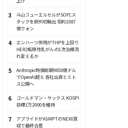
上げ
3
斗山フューエルセルがSOFCス
タックを欧州初輸出 契約1087
億ウォン
4
エンハーツ併用がTHPを上回り
HER2転移性乳がんの1次治療流
れ変えるか
5
Anthropic時価総額9650億ドル
でOpenAI超え 各社出資とミト
ス公開へ
6
ゴールドマン・サックス KOSPI
目標1万2000を維持
7
アプライドがASMPTのNEXX買
収で最終合意