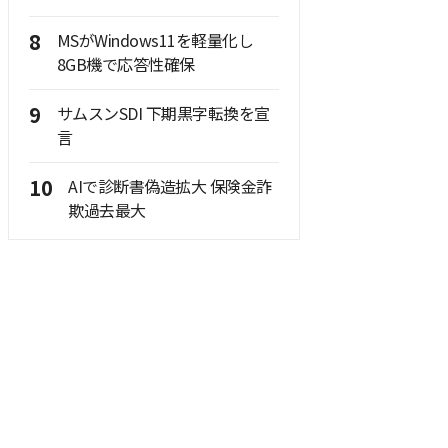
8
MSがWindows11を軽量化し
8GB機で応答性確保
9
サムスンSDI 下期黒字転換を宣
言
10
AIで診断書偽造拡大 保険金詐
欺過去最大