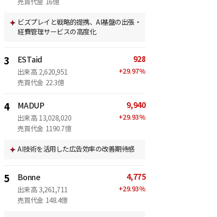
売買代金
16億
ビズプレイと戦略的提携、AI基盤の出張・
経費管理サービスの高度化
928
3
ESTaid
+
29.97
%
出来高
2,620,951
売買代金
22.3億
9,940
4
MADUP
+
29.93
%
出来高
13,028,020
売買代金
1190.7億
AI技術を活用した広告効率の改善期待感
4,775
5
Bonne
+
29.93
%
出来高
3,261,711
売買代金
148.4億