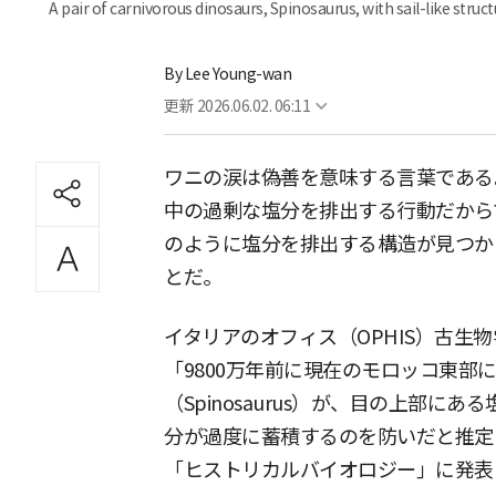
A pair of carnivorous dinosaurs, Spinosaurus, with sail-like struct
By
Lee Young-wan
更新
2026.06.02. 06:11
ワニの涙は偽善を意味する言葉である
中の過剰な塩分を排出する行動だから
のように塩分を排出する構造が見つか
とだ。
イタリアのオフィス（OPHIS）古生
「9800万年前に現在のモロッコ東部
（Spinosaurus）が、目の上部にある
分が過度に蓄積するのを防いだと推定
「ヒストリカルバイオロジー」に発表