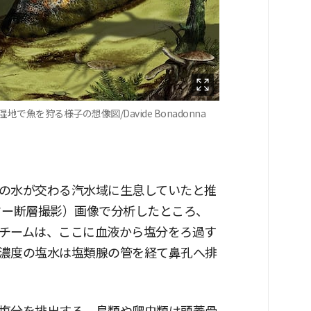
を狩る様子の想像図/Davide Bonadonna
の水が交わる汽水域に生息していたと推
ター断層撮影）画像で分析したところ、
チームは、ここに血液から塩分をろ過す
濃度の塩水は塩類腺の管を経て鼻孔へ排