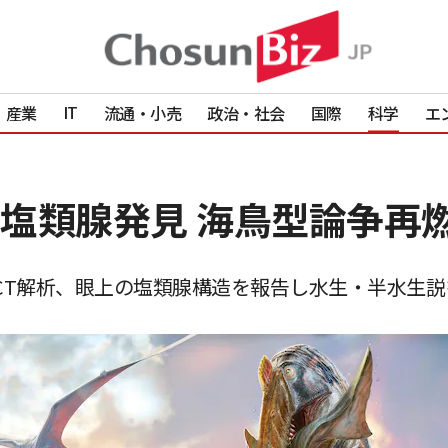
IT
産業
流通・小売
政治・社会
国際
科学
エ
塩類腺発見 海鳥型論争再
頭骨をCT解析、眼上の塩類腺構造を報告し水生・半水生