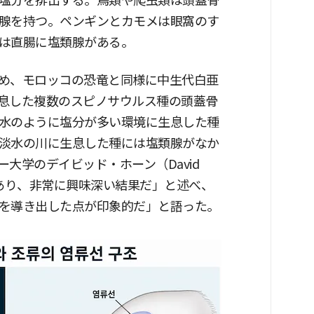
塩分を排出する。鳥類や爬虫類は頭蓋骨
腺を持つ。ペンギンとカモメは眼窩のす
は直腸に塩類腺がある。
め、モロッコの恐竜と同様に中生代白亜
に生息した複数のスピノサウルス種の頭蓋骨
水のように塩分が多い環境に生息した種
淡水の川に生息した種には塩類腺がなか
大学のデイビッド・ホーン（David
であり、非常に興味深い結果だ」と述べ、
を導き出した点が印象的だ」と語った。