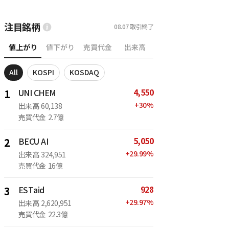
注目銘柄
08.07
取引終了
値上がり
値下がり
売買代金
出来高
All
KOSPI
KOSDAQ
4,550
1
UNI CHEM
+
30
%
出来高
60,138
売買代金
2.7億
5,050
2
BECU AI
+
29.99
%
出来高
324,951
売買代金
16億
928
3
ESTaid
+
29.97
%
出来高
2,620,951
売買代金
22.3億