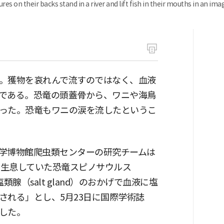
ures on their backs stand in a river and lift fish in their mouths in an ima
。獲物を哀れんで流すのではなく、血液
である。恐竜の頭蓋骨から、ワニや海鳥
った。恐竜もワニの涙を流したというこ
物学博物館爬虫類センターの研究チームは
に生息していた恐竜スピノサウルス
塩類腺（salt gland）のおかげで血液に塩
される」とし、5月23日に国際学術誌
した。