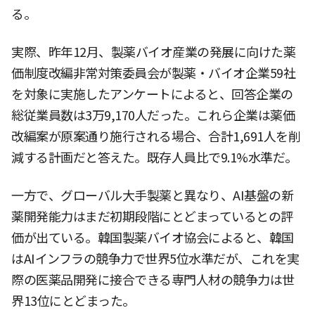
る。
実際、昨年12月、製薬バイオ産業の発展に向けた薬
価制度改編非常対策委員会が製薬・バイオ企業59社
を対象に実施したアンケートによると、回答企業の
総従業員数は3万9,170人だった。これら企業は薬価
改編案が原案通り施行される場合、合計1,691人を削
減する計画だと答えた。既存人員比で9.1%水準だ。
一方で、グローバル大手製薬と異なり、AI基盤の新
薬開発能力はまだ初期段階にとどまっているとの評
価が出ている。韓国製薬バイオ協会によると、韓国
はAIインフラの競争力で世界5位水準だが、これを実
際の医薬品開発に接合できる専門人材の競争力は世
界13位にとどまった。