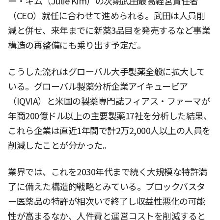
ー・キム（Julie Kim）の次期武田最高経営責任者
（CEO）就任に合わせて進められる。武田は人員削
減と併せ、来年までに新薬3品目を発売するなど事業
構造の再整備にも乗り出す予定だ。
こうした流れはグローバル大手製薬全般に拡大して
いる。グローバル製薬分析企業アイキュービア
（IQVIA）と米国の製薬専門誌フィアス・ファーマが
年商200億ドル以上の主要製薬17社を分析した結果、
これら企業は直近1年間で計2万2,000人以上の人員を
削減したことが分かった。
業界では、これを2030年代まで続く大規模な特許満
了に備えた構造的戦略とみている。ブロックバスタ
ー医薬品の特許が相次いで終了し収益性悪化の可能
性が高まるなか、人件費と運営コストを削減すると