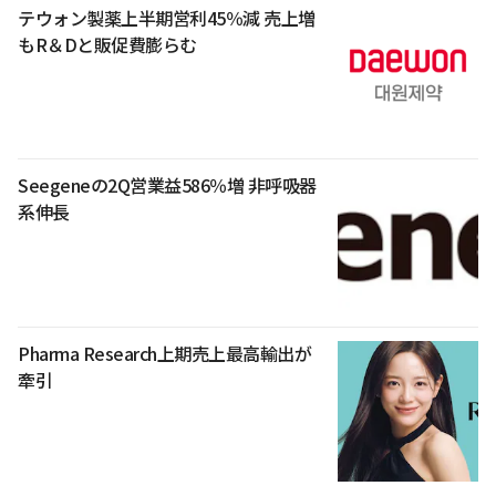
テウォン製薬上半期営利45％減 売上増
もR＆Dと販促費膨らむ
Seegeneの2Q営業益586％増 非呼吸器
系伸長
Pharma Research上期売上最高輸出が
牽引