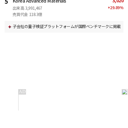
3,020
5
Korea Advanced Materials
+
29.89
%
出来高
3,991,467
売買代金
118.3億
子会社の量子検証プラットフォームが国際ベンチマークに掲載
IT
金融
不動産
産業
流通・小売
政治・社会
国際
科学
エンタメ
スポーツ