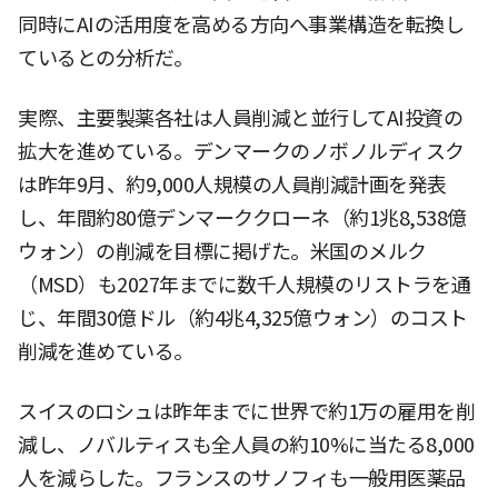
同時にAIの活用度を高める方向へ事業構造を転換し
ているとの分析だ。
実際、主要製薬各社は人員削減と並行してAI投資の
拡大を進めている。デンマークのノボノルディスク
は昨年9月、約9,000人規模の人員削減計画を発表
し、年間約80億デンマーククローネ（約1兆8,538億
ウォン）の削減を目標に掲げた。米国のメルク
（MSD）も2027年までに数千人規模のリストラを通
じ、年間30億ドル（約4兆4,325億ウォン）のコスト
削減を進めている。
スイスのロシュは昨年までに世界で約1万の雇用を削
減し、ノバルティスも全人員の約10%に当たる8,000
人を減らした。フランスのサノフィも一般用医薬品