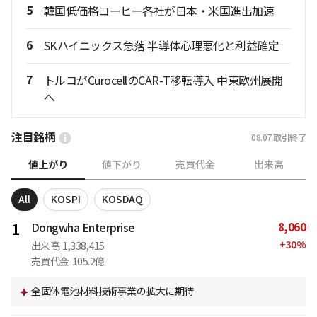
5
韓国低価格コーヒー各社が日本・米国進出加速
6
SKハイニックス急落 半導体心理悪化と利益確定
7
トルコがCurocellのCAR-T移転導入 中東欧州展開
へ
注目銘柄
08.07
取引終了
値上がり
値下がり
売買代金
出来高
All
KOSPI
KOSDAQ
8,060
1
Dongwha Enterprise
+
30
%
出来高
1,338,415
売買代金
105.2億
全固体電池材料技術事業の拡大に期待