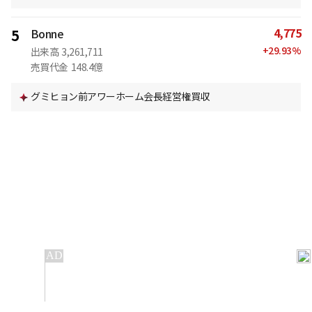
4,775
5
Bonne
+
29.93
%
出来高
3,261,711
売買代金
148.4億
グミヒョン前アワーホーム会長経営権買収
IT
金融
不動産
産業
流通・小売
政治・社会