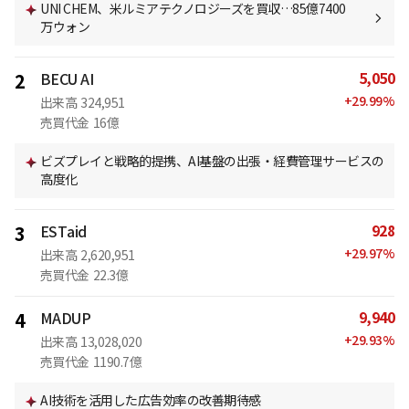
UNI CHEM、米ルミアテクノロジーズを買収…85億7400
万ウォン
5,050
2
BECU AI
+
29.99
%
出来高
324,951
売買代金
16億
ビズプレイと戦略的提携、AI基盤の出張・経費管理サービスの
高度化
928
3
ESTaid
+
29.97
%
出来高
2,620,951
売買代金
22.3億
9,940
4
MADUP
+
29.93
%
出来高
13,028,020
売買代金
1190.7億
AI技術を活用した広告効率の改善期待感