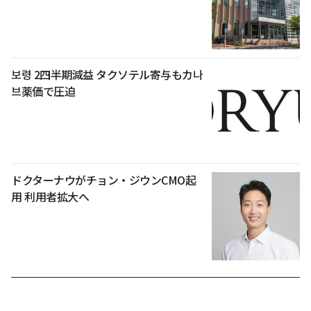
보령 2四半期減益 タクソテル寄与もカ나
브薬価で圧迫
ドクターナウがチョン・ジウンCMO起
用 利用者拡大へ