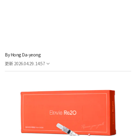
By
Hong Da-yeong
更新
2026.04.29. 14:57