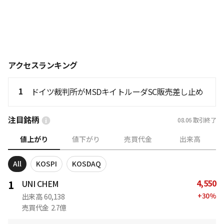
アクセスランキング
1
ドイツ裁判所がMSDキイトルーダSC販売差し止め
注目銘柄
08.06
取引終了
値上がり
値下がり
売買代金
出来高
All
KOSPI
KOSDAQ
4,550
1
UNI CHEM
+
30
%
出来高
60,138
売買代金
2.7億