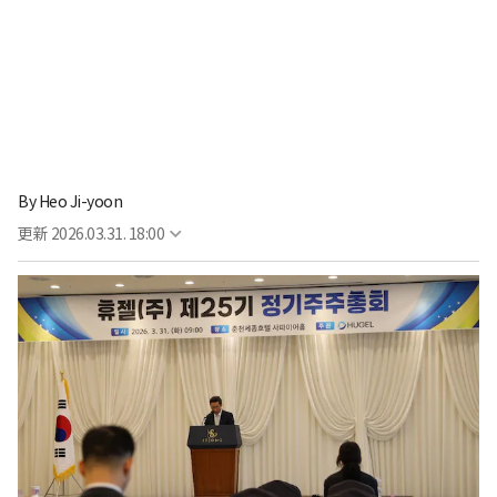
By
Heo Ji-yoon
更新
2026.03.31. 18:00