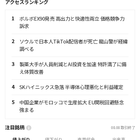
アクセスランキング
1
ボルボEX90発売 高出力と快適性両立 価格競争力
訴求
2
ソウルで日本人TikTok配信者が死亡 龍山警が経緯
調べる
3
製薬大手が人員削減とAI投資を加速 特許満了に備
え体質改善
4
SKハイニックス急落 半導体心理悪化と利益確定
5
中国企業がモロッコで生産拡大 EU関税回避懸念
強まる
注目銘柄
08.08
取引終了
値上がり
値下がり
売買代金
出来高