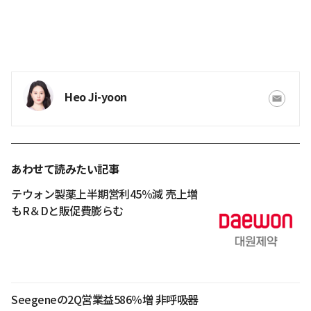
Heo Ji-yoon
あわせて読みたい記事
テウォン製薬上半期営利45％減 売上増
もR＆Dと販促費膨らむ
Seegeneの2Q営業益586％増 非呼吸器