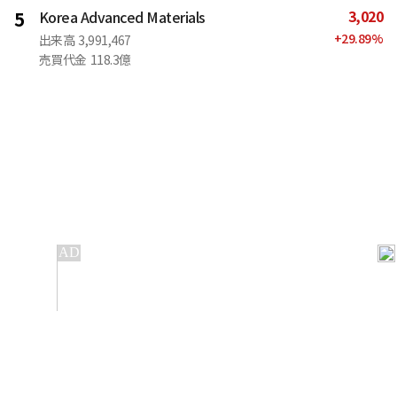
3,020
5
Korea Advanced Materials
+
29.89
%
出来高
3,991,467
売買代金
118.3億
IT
金融
不動産
産業
流通・小売
政治・社会
国際
科学
エンタメ
スポーツ