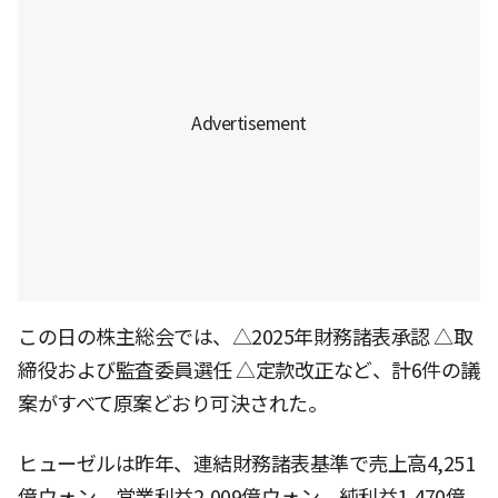
この日の株主総会では、△2025年財務諸表承認 △取
締役および監査委員選任 △定款改正など、計6件の議
案がすべて原案どおり可決された。
ヒューゼルは昨年、連結財務諸表基準で売上高4,251
億ウォン、営業利益2,009億ウォン、純利益1,470億