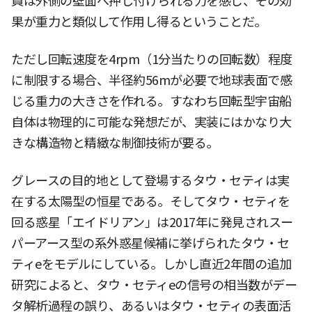
員は外側の壁面へ押し付けられる力を感じ、その効
果が重力と類似して作用し得るということだ。
ただし回転速度を4rpm（1分当たりの回転数）程度
に制限する場合、半径約56mが必要で地球表面で感
じる重力の大きさを作れる。すなわち回転型宇宙船
自体は物理的に可能な発想だが、実装にはかなり大
きな構造物と精緻な制御技術が要る。
グレースの目的地として登場するタウ・セティは実
在する太陽型の恒星である。そしてタウ・セティを
回る惑星「エイドリアン」は2017年に発見されスー
パーアース型の系外惑星候補に挙げられたタウ・セ
ティeをモデルにしている。しかし直近2年間の追加
研究によると、タウ・セティeの信号の相当数がデー
タ解析過程の誤り、あるいはタウ・セティの表面活