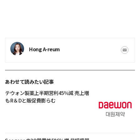
Hong A-reum
あわせて読みたい記事
テウォン製薬上半期営利45％減 売上増
もR＆Dと販促費膨らむ