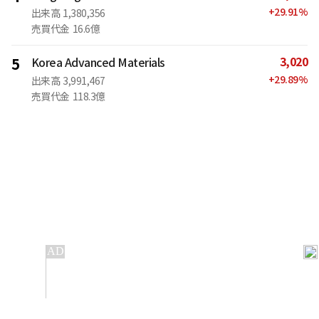
+
29.91
%
出来高
1,380,356
売買代金
16.6億
3,020
5
Korea Advanced Materials
+
29.89
%
出来高
3,991,467
売買代金
118.3億
IT
金融
不動産
産業
流通・小売
政治・社会