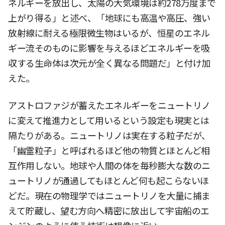
ネルギーを放出し、太陽の大気環境は約278万度まで
上がり得る」と述べ、「地球にも高温や高圧、強い
放射線に耐える極限微生物はいるが、恒星のエネル
ギー流そのものに影響を与えるほどエネルギーを吸
収する生命体は次元が全く異なる問題だ」と付け加
えた。
アストロファジが蓄えたエネルギーをニュートリノ
に変えて推進力として用いるという設定も現実とは
隔たりがある。ニュートリノは実在する粒子だが、
「幽霊粒子」と呼ばれるほど他の物質とほとんど相
互作用しない。地球や人間の体を毎秒膨大な数のニ
ュートリノが通過してもほとんど何も起こらないほ
どだ。現在の物理学ではニュートリノを大量に捕ま
えて貯蔵し、望む方向へ精密に放出して宇宙船のエ