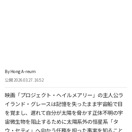
By
Hong A-reum
公開
2026.03.27. 16:52
映画「プロジェクト・ヘイルメアリー」の主人公ラ
イランド・グレースは記憶を失ったまま宇宙船で目
を覚まし、遅れて自分が太陽を脅かす正体不明の宇
宙微生物を阻止するために太陽系外の恒星系「タ
ウ・セティ」へ向かう任務を担った事実を知ること