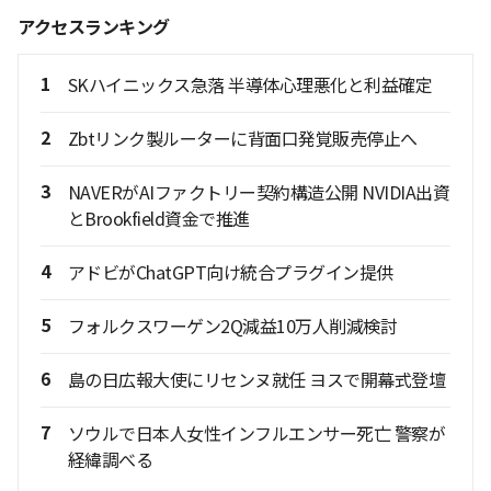
アクセスランキング
1
SKハイニックス急落 半導体心理悪化と利益確定
2
Zbtリンク製ルーターに背面口発覚販売停止へ
3
NAVERがAIファクトリー契約構造公開 NVIDIA出資
とBrookfield資金で推進
4
アドビがChatGPT向け統合プラグイン提供
5
フォルクスワーゲン2Q減益10万人削減検討
6
島の日広報大使にリセンヌ就任 ヨスで開幕式登壇
7
ソウルで日本人女性インフルエンサー死亡 警察が
経緯調べる