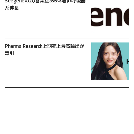
Seegeneの2Q営業益586％増 非呼吸器
系伸長
Pharma Research上期売上最高輸出が
牽引