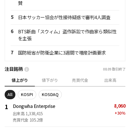
賛
5
日本サッカー協会が性接待疑惑で審判4人調査
6
BTS新曲「スウィム」盗作訴訟で作曲家ら類似性
を主張
7
国防総省が防衛企業に3週間で増産計画要求
注目銘柄
08.09
取引終了
値上がり
値下がり
売買代金
出来高
All
KOSPI
KOSDAQ
8,060
1
Dongwha Enterprise
+
30
%
出来高
1,338,415
売買代金
105.2億