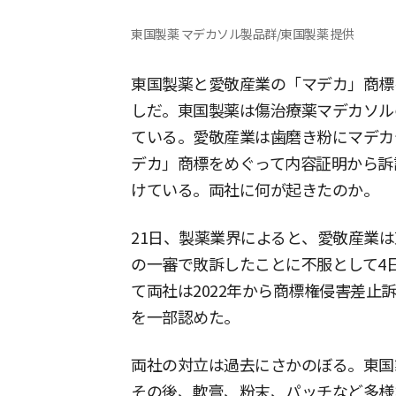
東国製薬 マデカソル製品群/東国製薬 提供
東国製薬と愛敬産業の「マデカ」商標
しだ。東国製薬は傷治療薬マデカソル
ている。愛敬産業は歯磨き粉にマデカ
デカ」商標をめぐって内容証明から訴
けている。両社に何が起きたのか。
21日、製薬業界によると、愛敬産業
の一審で敗訴したことに不服として4
て両社は2022年から商標権侵害差止
を一部認めた。
両社の対立は過去にさかのぼる。東国製
その後、軟膏、粉末、パッチなど多様な