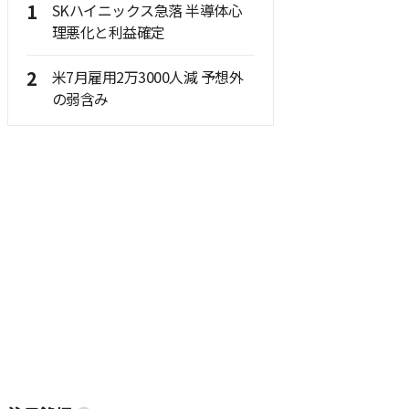
1
SKハイニックス急落 半導体心
理悪化と利益確定
2
米7月雇用2万3000人減 予想外
の弱含み