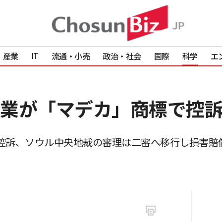
IT
産業
流通・小売
政治・社会
国際
科学
エ
業が「マデカ」商標で控
訴、ソウル中央地裁の審理は二審へ移行し損害賠償1