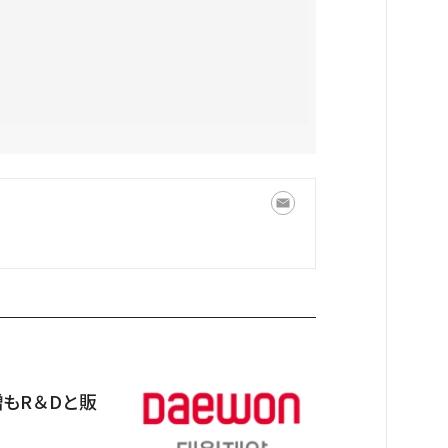
増もR＆Dと販