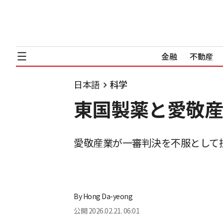
金融
不動産
日本語
科学
東国製薬と愛敬産
愛敬産業が一審判決を不服として控
By
Hong Da-yeong
公開
2026.02.21. 06:01