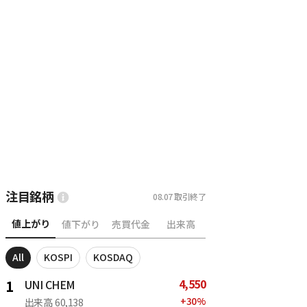
注目銘柄
08.07
取引終了
値上がり
値下がり
売買代金
出来高
All
KOSPI
KOSDAQ
4,550
1
UNI CHEM
+
30
%
出来高
60,138