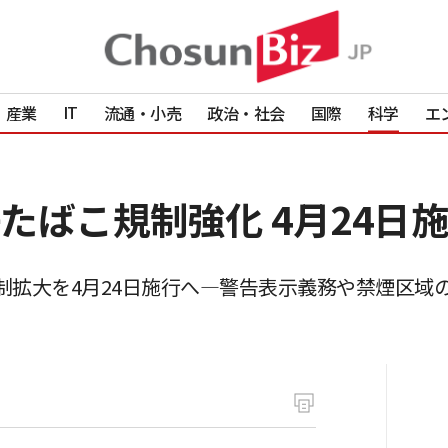
IT
産業
流通・小売
政治・社会
国際
科学
エ
たばこ規制強化 4月24日
制拡大を4月24日施行へ—警告表示義務や禁煙区域