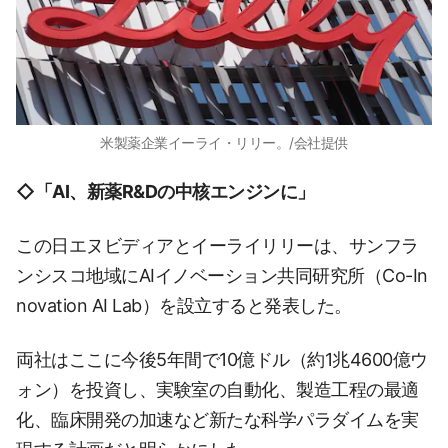
米製薬企業イーライ・リリー。/会社提供
◇「AI、新薬R&Dの中核エンジンに」
この日エヌビディアとイーライリリーは、サンフラ
ンシスコ地域にAIイノベーション共同研究所（Co-In
novation AI Lab）を設立すると発表した。
両社はここに今後5年間で10億ドル（約1兆4600億ウ
ォン）を投資し、実験室の自動化、製造工程の最適
化、臨床開発の加速など新たな科学パラダイムを実