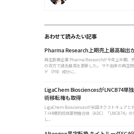
あわせて読みたい記事
Pharma Research上期売上最高輸
再生医療企業 Pharma Researchが今年上半
の双方で過去最高を更新した。 サケ由来の再生
ド（PN）成分に...
LigaChem BiosciencesがLNCB7
術移転権も取得
LigaChem Biosciencesが米国ネクストキュ
7-H4標的抗体薬物複合体（ADC）「LNCB74」
し...
Alteogen黒字転換 キイトルーダSC