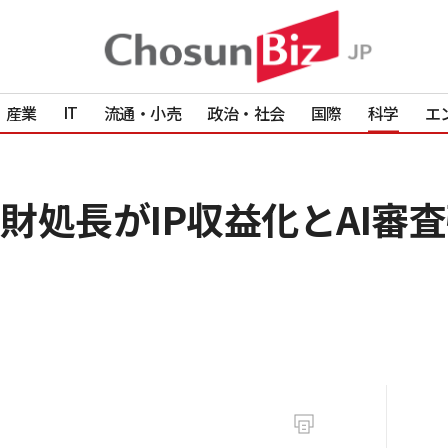
IT
産業
流通・小売
政治・社会
国際
科学
エ
財処長がIP収益化とAI審