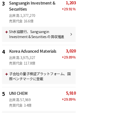
1,203
3
Sangsangin Investment &
Securities
+
29.91
%
出来高
1,377,270
売買代金
16.6億
Sh水協銀行、Sangsangin
Investment & Securities の買収推進
3,020
4
Korea Advanced Materials
+
29.89
%
出来高
3,975,327
売買代金
117.8億
子会社の量子検証プラットフォーム、国
際ベンチマークに登載
5,910
5
UNI CHEM
+
29.89
%
出来高
57,969
売買代金
3.4億