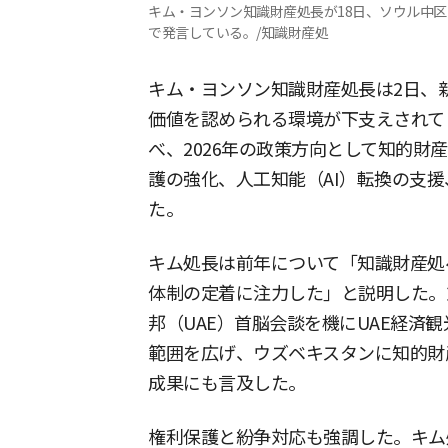
キム・ヨンソン知識財産処長が18日、ソウル中
で発言している。/知識財産処
キム・ヨンソン知識財産処長は2日、
価値を認められる環境が下支えされて
べ、2026年の政策方向として知的財
護の強化、人工知能（AI）転換の支
た。
キム処長は前年について「知識財産処
体制の定着に注力した」と説明した。
邦（UAE）首脳会談を機にUAE経済
範囲を広げ、ウズベキスタンに知的財
成果にも言及した。
権利保護と紛争対応も強調した。キム