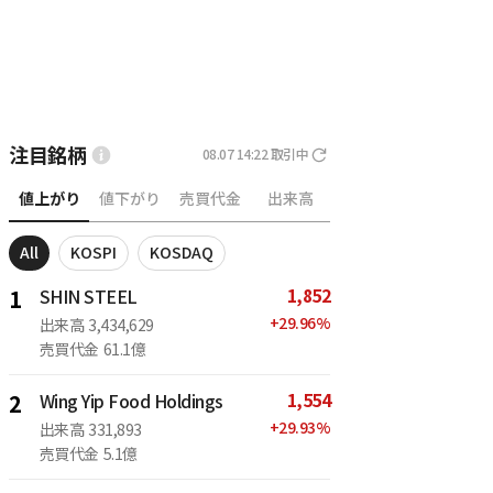
注目銘柄
08.07 14:22
取引中
値上がり
値下がり
売買代金
出来高
All
KOSPI
KOSDAQ
1,852
1
SHIN STEEL
+
29.96
%
出来高
3,434,629
売買代金
61.1億
1,554
2
Wing Yip Food Holdings
+
29.93
%
出来高
331,893
売買代金
5.1億