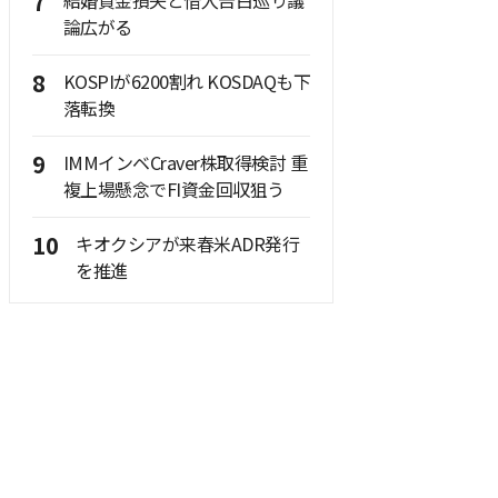
7
結婚資金損失と借入告白巡り議
論広がる
8
KOSPIが6200割れ KOSDAQも下
落転換
9
IMMインベCraver株取得検討 重
複上場懸念でFI資金回収狙う
10
キオクシアが来春米ADR発行
を推進