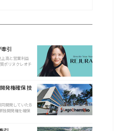
出が牽引
期、売上高と営業利益
物質ポリヌクレオチ
4単独開発権確保 技
アと共同開発していたB
の単独開発権を確保
が牽引