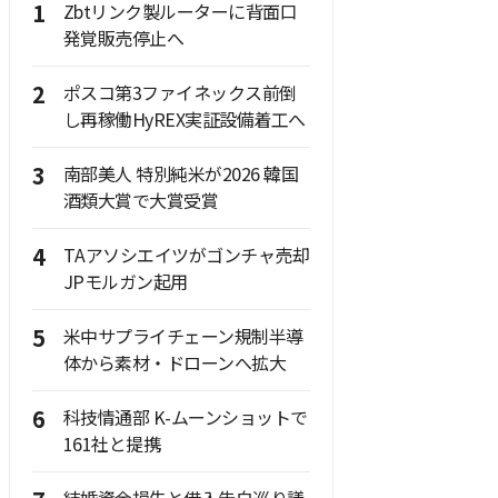
1
Zbtリンク製ルーターに背面口
発覚販売停止へ
2
ポスコ第3ファイネックス前倒
し再稼働HyREX実証設備着工へ
3
南部美人 特別純米が2026 韓国
酒類大賞で大賞受賞
4
TAアソシエイツがゴンチャ売却
JPモルガン起用
5
米中サプライチェーン規制半導
体から素材・ドローンへ拡大
6
科技情通部 K-ムーンショットで
161社と提携