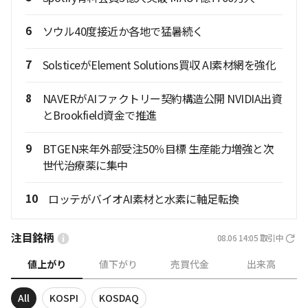
6
ソウル40度接近か各地で猛暑続く
7
SolsticeがElement Solutions買収 AI素材網を強化
8
NAVERがAIファクトリー契約構造公開 NVIDIA出資
とBrookfield資金で推進
9
BTGEN来年外部受注50％目標 生産能力増強と次
世代治療薬に集中
10
ロッテがバイオAI素材と水素に軸足転換
注目銘柄
08.06 14:05
取引中
値上がり
値下がり
売買代金
出来高
All
KOSPI
KOSDAQ