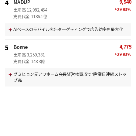
9,940
4
MADUP
+
29.93
%
出来高
12,982,464
売買代金
1186.1億
AIベースのモバイル広告ターゲティングで広告効率を最大化
4,775
5
Bonne
+
29.93
%
出来高
3,259,381
売買代金
148.3億
グミヒョン元アワホーム会長経営権買収で4営業日連続ストッ
プ高