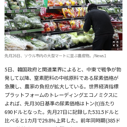
先月26日、ソウル市内の大型マートに並ぶ農産物。/News1
5日、韓国政府と関連業界によると、中東で戦争が勃
発して以降、窒素肥料の中核原料である尿素価格が
急騰し、農家の負担が拡大している。世界経済指標
プラットフォームのトレーディングエコノミクスに
よれば、先月30日基準の尿素価格はトン(t)当たり
690ドルとなった。先月27日に記録した531.5ドルと
比べると1カ月で29.8%上昇した。前年同時期(385ド