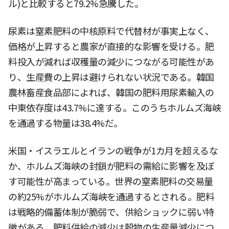
ル)と比較すると79.2%急騰した。
尿素は窒素肥料の中核原料で代替材が事実上なく、
価格が上昇すると農家が直接的な影響を受ける。肥
料投入が減れば収穫量の減少につながる可能性があ
り、生産費の上昇は避けられない状況である。韓国
農林畜産食品部によれば、韓国の肥料用尿素輸入の
中東依存度は43.7%に達する。このうちホルムズ海峡
を通過する物量は38.4%だ。
米国・イスラエルとイランの戦争が1カ月を超えるな
か、ホルムズ海峡の封鎖が肥料の需給に影響を及ぼ
す可能性が高まっている。世界の窒素肥料の交易量
の約25%がホルムズ海峡を通過するとされる。肥料
は戦略的備蓄体制が脆弱で、供給ショックに弱い特
徴がある。肥料供給の減少は穀物の生産量減少につ