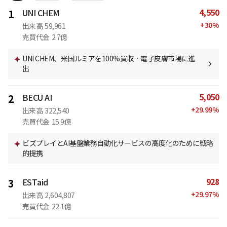
4,550
1
UNI CHEM
+
30
%
出来高
59,961
売買代金
2.7億
UNI CHEM、米国ルミアを100%買収…電子皮膚市場に進
出
5,050
2
BECU AI
+
29.99
%
出来高
322,540
売買代金
15.9億
ビズプレイとAI基盤業務自動化サービスの高度化のために戦略
的提携
928
3
ESTaid
+
29.97
%
出来高
2,604,807
売買代金
22.1億