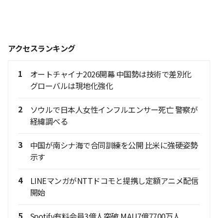
アクセスランキング
1
オートチャイナ2026開幕 中国勢は技術で差別化
グローバルは現地化強化
2
ソウルで日本人女性インフルエンサー死亡 警察が
経緯調べる
3
中国が南シナ海で合同訓練を公開 比米に強硬姿勢
示す
4
LINEマンガがNTTドコモと提携し定額アニメ配信
開始
5
Spotify有料会員3億人突破 MAU7億7700万人