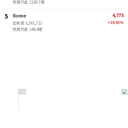
売買代金
1190.7億
4,775
5
Bonne
+
29.93
%
出来高
3,261,711
売買代金
148.4億
IT
金融
不動産
産業
流通・小売
政治・社会
国際
科学
エンタメ
スポーツ