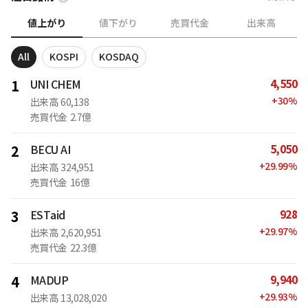
値上がり
値下がり
売買代金
出来高
All
KOSPI
KOSDAQ
4,550
1
UNI CHEM
+
30
%
出来高
60,138
売買代金
2.7億
5,050
2
BECU AI
+
29.99
%
出来高
324,951
売買代金
16億
928
3
ESTaid
+
29.97
%
出来高
2,620,951
売買代金
22.3億
9,940
4
MADUP
+
29.93
%
出来高
13,028,020