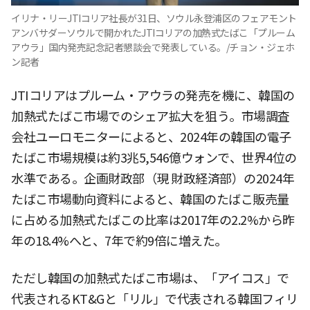
イリナ・リーJTIコリア社長が31日、ソウル永登浦区のフェアモント
アンバサダーソウルで開かれたJTIコリアの加熱式たばこ「プルーム
アウラ」国内発売記念記者懇談会で発表している。/チョン・ジェホ
ン記者
JTIコリアはプルーム・アウラの発売を機に、韓国の
加熱式たばこ市場でのシェア拡大を狙う。市場調査
会社ユーロモニターによると、2024年の韓国の電子
たばこ市場規模は約3兆5,546億ウォンで、世界4位の
水準である。企画財政部（現 財政経済部）の2024年
たばこ市場動向資料によると、韓国のたばこ販売量
に占める加熱式たばこの比率は2017年の2.2%から昨
年の18.4%へと、7年で約9倍に増えた。
ただし韓国の加熱式たばこ市場は、「アイコス」で
代表されるKT&Gと「リル」で代表される韓国フィリ