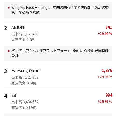
Wing Yip Food Holdings、中国の国有企業と食肉加工製品の委
託生産契約を締結
841
2
ABION
+
29.98
%
出来高
1,158,469
売買代金
9.4億
次世代免疫がん治療プラットフォーム iRAC 原始技術 米国特許
登録
1,376
3
Haesung Optics
+
29.93
%
出来高
7,522,859
売買代金
98.4億
994
4
E8
+
29.93
%
出来高
3,434,662
売買代金
31.9億