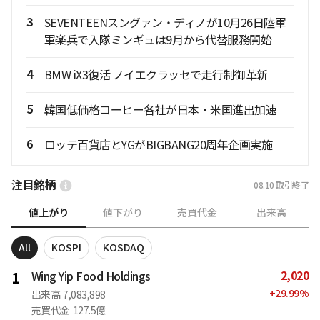
3
SEVENTEENスングァン・ディノが10月26日陸軍
軍楽兵で入隊ミンギュは9月から代替服務開始
4
BMW iX3復活 ノイエクラッセで走行制御革新
5
韓国低価格コーヒー各社が日本・米国進出加速
6
ロッテ百貨店とYGがBIGBANG20周年企画実施
注目銘柄
08.10
取引終了
値上がり
値下がり
売買代金
出来高
All
KOSPI
KOSDAQ
2,020
1
Wing Yip Food Holdings
+
29.99
%
出来高
7,083,898
売買代金
127.5億