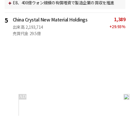
E8、400億ウォン規模の有償増資で製造企業の買収を推進
1,389
5
China Crystal New Material Holdings
+
29.93
%
出来高
2,193,714
売買代金
29.5億
IT
金融
不動産
産業
流通・小売
政治・社会
国際
科学
エンタメ
スポーツ