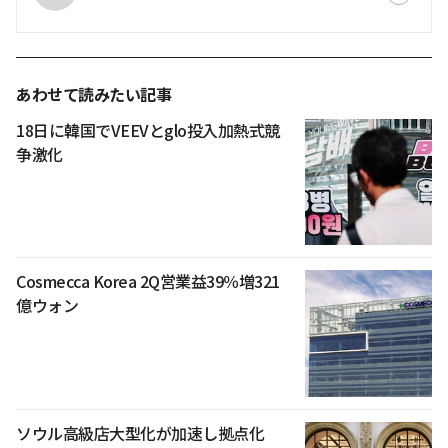
あわせて読みたい記事
18日に韓国でVEEVとglo投入加熱式競
争激化
Cosmecca Korea 2Q営業益39％増321
億ウォン
ソウル高級店大型化が加速し拠点化