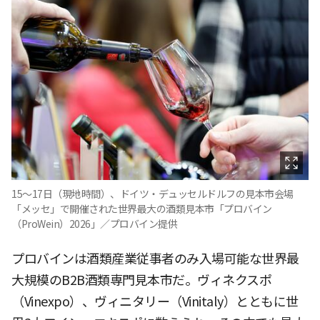
15〜17日（現地時間）、ドイツ・デュッセルドルフの見本市会場
「メッセ」で開催された世界最大の酒類見本市「プロバイン
（ProWein）2026」／プロバイン提供
プロバインは酒類産業従事者のみ入場可能な世界最
大規模のB2B酒類専門見本市だ。ヴィネクスポ
（Vinexpo）、ヴィニタリー（Vinitaly）とともに世