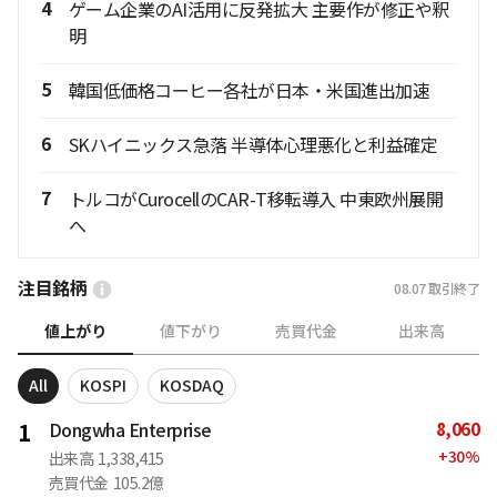
4
ゲーム企業のAI活用に反発拡大 主要作が修正や釈
明
5
韓国低価格コーヒー各社が日本・米国進出加速
6
SKハイニックス急落 半導体心理悪化と利益確定
7
トルコがCurocellのCAR-T移転導入 中東欧州展開
へ
注目銘柄
08.07
取引終了
値上がり
値下がり
売買代金
出来高
All
KOSPI
KOSDAQ
8,060
1
Dongwha Enterprise
+
30
%
出来高
1,338,415
売買代金
105.2億