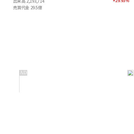
+
29.93
%
出来高
2,193,714
売買代金
29.5億
IT
金融
不動産
産業
流通・小売
政治・社会
国際
科学
エンタメ
スポーツ
※ 本サービスでは、
の機械翻訳ツールを使用しています