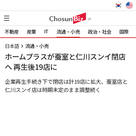
IT
不動産
産業
流通・小売
政治・社会
国際
日本語
流通・小売
ホームプラスが蚕室と仁川スンイ閉店
へ 再生後19店に
企業再生手続き下で閉店は計19店に拡大、蚕室店と
仁川スンイ店は時期未定のまま調整続く