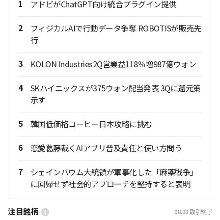
1
アドビがChatGPT向け統合プラグイン提供
2
フィジカルAIで行動データ争奪 ROBOTISが販売先
行
3
KOLON Industries2Q営業益118％増987億ウォン
4
SKハイニックスが375ウォン配当発表 3Qに還元策
示す
5
韓国低価格コーヒー日本攻略に挑む
6
恋愛葛藤裁くAIアプリ普及責任と使い方問う
7
シェインバウム大統領が軍事化した「麻薬戦争」
に回帰せず社会的アプローチを堅持すると表明
注目銘柄
08.08
取引終了