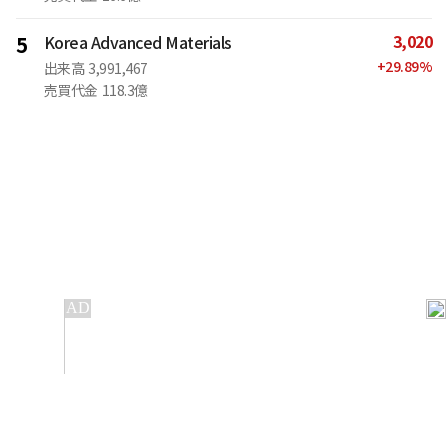
3,020
5
Korea Advanced Materials
+
29.89
%
出来高
3,991,467
売買代金
118.3億
IT
金融
不動産
産業
流通・小売
政治・社会
国際
科学
エンタメ
スポーツ