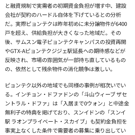
と融資規制で実需者の初期資金負担が増す中、建設
会社が契約のハードル自体を下げているとの分析
だ。実際ピョンテクは昨年初めに未分譲物件が6400
戸を超え、供給負担が大きくなった地域だ。その
後、サムスン電子ピョンテクキャンパスの投資再開
やGTX-Aピョンテクジジェ駅延長への期待感などが
反映され、市場の雰囲気が一部持ち直しているもの
の、依然として残余物件の消化競争は激しい。
ピョンテク以外の地域でも同様の事例が相次いでい
る。インチョン・ドファドンの「斗山ウィーブ ザセ
ントラル・ドファ」は「入居まで0ウォン」と中途金
無利子の特典を掲げており、スンイドンの「スンイ
駅 ラオンプライベート・スカイブ」も契約金負担を
事実上なくした条件で需要者の募集に乗り出してい