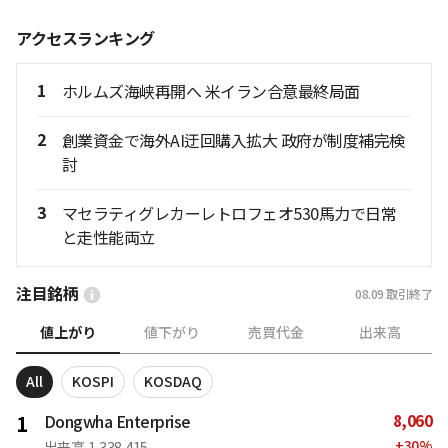
アクセスランキング
1
ホルムズ海峡再開へ 米イラン合意最終局面
2
創業資金で海外AI迂回購入拡大 政府が制度補完検
討
3
マセラティグレカーレトロフェオ530馬力で日常
と走性能両立
注目銘柄
08.09
取引終了
値上がり
値下がり
売買代金
出来高
All
KOSPI
KOSDAQ
8,060
1
Dongwha Enterprise
+
30
%
出来高
1,338,415