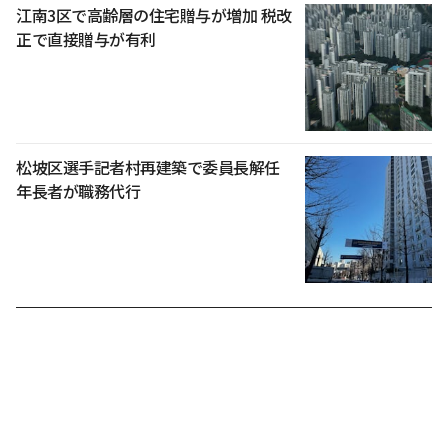
江南3区で高齢層の住宅贈与が増加 税改
正で直接贈与が有利
松坡区選手記者村再建築で委員長解任
年長者が職務代行