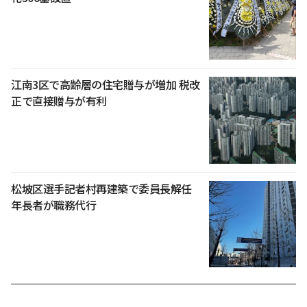
江南3区で高齢層の住宅贈与が増加 税改
正で直接贈与が有利
松坡区選手記者村再建築で委員長解任
年長者が職務代行