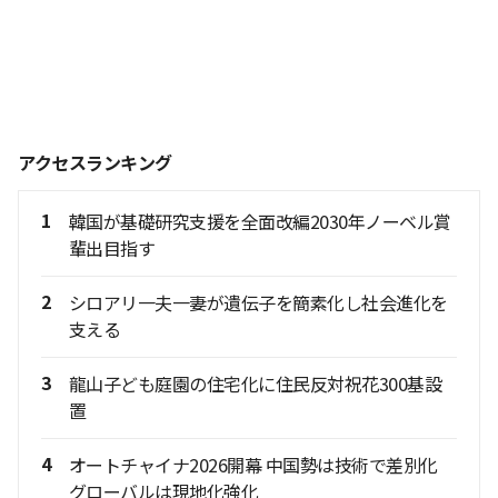
アクセスランキング
1
韓国が基礎研究支援を全面改編2030年ノーベル賞
輩出目指す
2
シロアリ一夫一妻が遺伝子を簡素化し社会進化を
支える
3
龍山子ども庭園の住宅化に住民反対祝花300基設
置
4
オートチャイナ2026開幕 中国勢は技術で差別化
グローバルは現地化強化